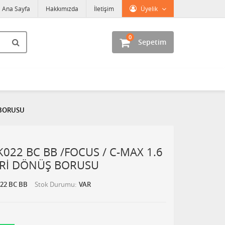
Ana Sayfa
Hakkımızda
İletişim
Üyelik
0
Sepetim
Ş BORUSU
022 BC BB /FOCUS / C-MAX 1.6
ERİ DÖNÜŞ BORUSU
022 BC BB
Stok Durumu
VAR