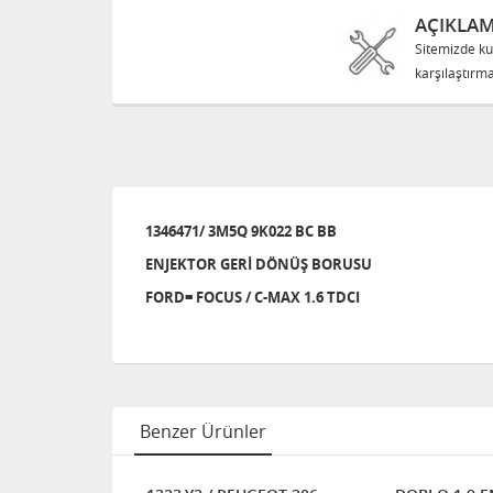
AÇIKLA
Sitemizde ku
karşılaştırma
1346471/ 3M5Q 9K022 BC BB
ENJEKTOR GERİ DÖNÜŞ BORUSU
FORD= FOCUS / C-MAX 1.6 TDCI
Benzer Ürünler