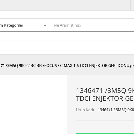
471 /3M5Q 9K022 BC BB /FOCUS / C-MAX 1.6 TDCI ENJEKTOR GERİ DÖNÜ
1346471 /3M5Q 9K
TDCI ENJEKTOR G
Ürün Kodu
1346471 / 3M5Q 9K