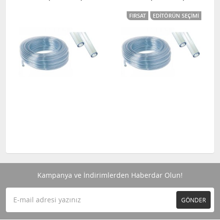
FIRSAT
EDITÖRÜN SEÇIMI
Kampanya ve İndirimlerden Haberdar Olun!
GÖNDER