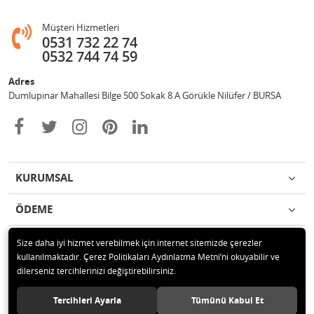
Müşteri Hizmetleri
0531 732 22 74
0532 744 74 59
Adres
Dumlupınar Mahallesi Bilge 500 Sokak 8 A Görükle Nilüfer / BURSA
KURUMSAL
ÖDEME
İLETİŞİM
Size daha iyi hizmet verebilmek için internet sitemizde çerezler
kullanılmaktadır. Çerez Politikaları Aydınlatma Metni’ni okuyabilir ve
dilerseniz tercihlerinizi değiştirebilirsiniz.
© 2020 MAG OTOMOTİV Tüm hakları saklıdır.
Tercihleri Ayarla
Tümünü Kabul Et