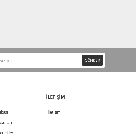
GÖNDER
İLETİŞİM
tikası
İletişim
şulları
nekleri