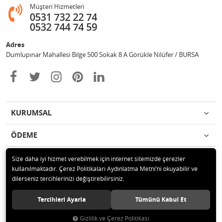
Müşteri Hizmetleri
0531 732 22 74
0532 744 74 59
Adres
Dumlupınar Mahallesi Bilge 500 Sokak 8 A Görükle Nilüfer / BURSA
KURUMSAL
ÖDEME
İLETİŞİM
Size daha iyi hizmet verebilmek için internet sitemizde çerezler
kullanılmaktadır. Çerez Politikaları Aydınlatma Metni’ni okuyabilir ve
dilerseniz tercihlerinizi değiştirebilirsiniz.
© 2020 MAG OTOMOTİV Tüm hakları saklıdır.
Tercihleri Ayarla
Tümünü Kabul Et
Gizlilik ve Çerez Politikası