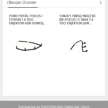
Benzer Ürünler
FORD FIESTA / FOCUS /
1346471 /3M5Q 9K022 BC
FUSION 1.6 TDCI
BB /FOCUS / C-MAX 1.6
ENJEKTÖR GERİ DÖNÜŞ
TDCI ENJEKTOR GERİ
BORUSU
DÖNÜŞ BORUSU
Kampanya ve İndirimlerden Haberdar Olun!