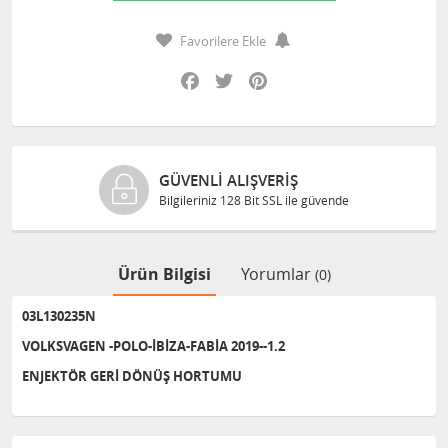
Favorilere Ekle
Facebook
Twitter
Pinterest
GÜVENLI ALIŞVERIŞ
Bilgileriniz 128 Bit SSL ile güvende
Ürün Bilgisi
Yorumlar
(0)
03L130235N
VOLKSVAGEN -POLO-İBİZA-FABİA 2019--1.2
ENJEKTÖR GERİ DÖNÜŞ HORTUMU