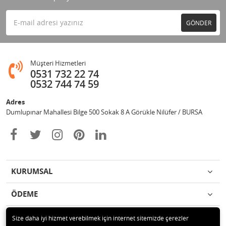
GÖNDER
Müşteri Hizmetleri
0531 732 22 74
0532 744 74 59
Adres
Dumlupınar Mahallesi Bilge 500 Sokak 8 A Görükle Nilüfer / BURSA
KURUMSAL
ÖDEME
İLETİŞİM
Size daha iyi hizmet verebilmek için internet sitemizde çerezler