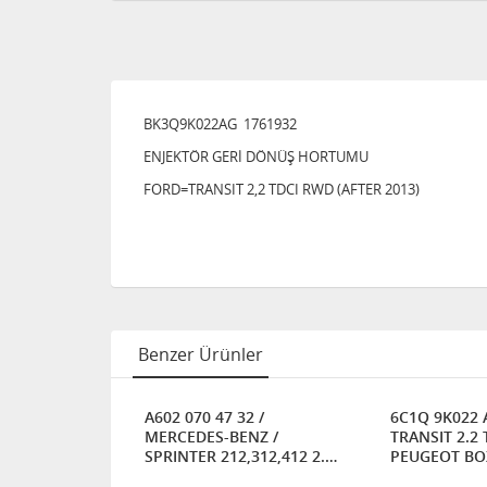
BK3Q9K022AG 1761932
ENJEKTÖR GERİ DÖNÜŞ HORTUMU
FORD=TRANSIT 2,2 TDCI RWD (AFTER 2013)
Benzer Ürünler
3SR -
A602 070 47 32 /
6C1Q 9K022 
Rİ DÖNÜŞ
MERCEDES-BENZ /
TRANSIT 2.2 
ROEN
SPRINTER 212,312,412 2.9
PEUGEOT BOX
D /ENJEKTOR GERİ DÖNÜŞ
CITROEN JUM