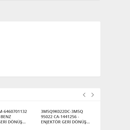
M-6460701132
3M5Q9K022DC-3M5Q
5826485-55
-BENZ
95022 CA-1441256 -
KELEBEK Ç
GERİ DÖNÜŞ
ENJEKTÖR GERİ DÖNÜŞ
(YEDEK SU 
LASTİKLİ)
HORTUMU-FORD FIESTA /
/ OPEL -AST