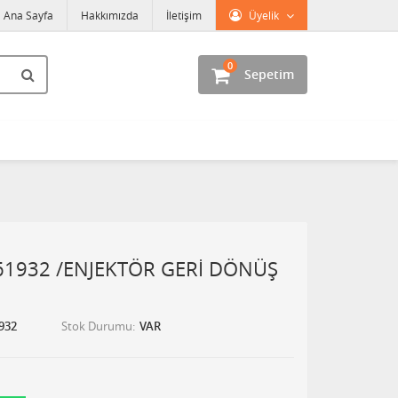
Ana Sayfa
Hakkımızda
İletişim
Üyelik
0
Sepetim
1932 /ENJEKTÖR GERİ DÖNÜŞ
932
Stok Durumu
VAR