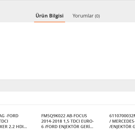
Ürün Bilgisi
Yorumlar
(0)
AG -FORD
FM5Q9K022 AB-FOCUS
6110700032
TDCI
2014-2018 1,5 TDCI EURO-
/ MERCEDES
ER 2.2 HDI
6 /FORD ENJEKTÖR GERİ
/ENJEKTÖR 
PER 2.2 HDI
DÖNÜŞ HORTUMU
HORTUMU (P