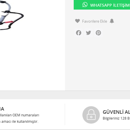
WHATSAPP İLETIŞIM
Favorilere Ekle
Facebook
Twitter
Pinterest
MA
GÜVENLI AL
llanılan OEM numaraları
Bilgileriniz 128 
 amacı ile kullanılmıştır.