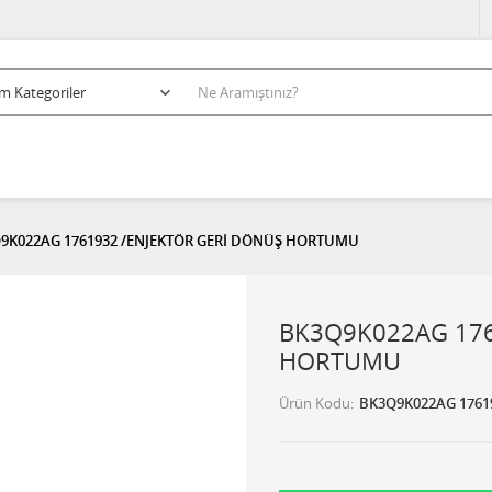
9K022AG 1761932 /ENJEKTÖR GERİ DÖNÜŞ HORTUMU
BK3Q9K022AG 176
HORTUMU
Ürün Kodu
BK3Q9K022AG 1761