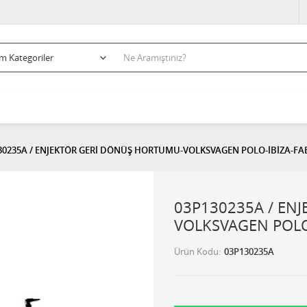
30235A / ENJEKTÖR GERİ DÖNÜŞ HORTUMU-VOLKSVAGEN POLO-İBİZA-FABİ
03P130235A / EN
VOLKSVAGEN POLO-
Ürün Kodu
03P130235A