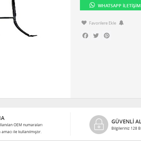
WHATSAPP İLETIŞIM
Favorilere Ekle
Facebook
Twitter
Pinterest
MA
GÜVENLI AL
llanılan OEM numaraları
Bilgileriniz 128 
 amacı ile kullanılmıştır.