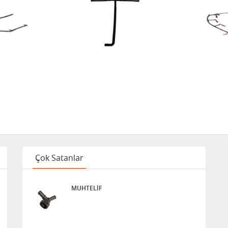
06 / BOXER /
TNER I 2.0
Çok Satanlar
MUHTELİF