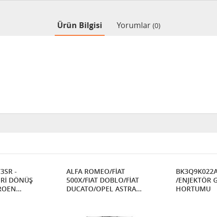
Ürün Bilgisi
Yorumlar
(0)
73SR -
ALFA ROMEO/FİAT
BK3Q9K022AG 176
ERİ DÖNÜŞ
500X/FIAT DOBLO/FİAT
/ENJEKTÖR 
ROEN
DUCATO/OPEL ASTRA
HORTUMU
ENJEKTÖR GERİ DÖNÜŞ
SARA 2.0 HDI
BORUSU
/ 306 / 307 /