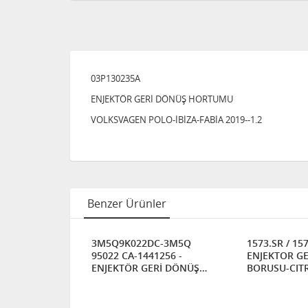
03P130235A
ENJEKTÖR GERİ DÖNÜŞ HORTUMU
VOLKSVAGEN POLO-İBİZA-FABİA 2019--1.2
Benzer Ürünler
CO
3M5Q9K022DC-3M5Q
1573.SR / 15
D ENJEKTÖR
95022 CA-1441256 -
ENJEKTOR G
 BORUSU
ENJEKTÖR GERİ DÖNÜŞ
BORUSU-CIT
HORTUMU-FORD FIESTA /
BERLINGO I / C5 / JUMPER
FOCUS / FUSION 1.6 TDCI
/ XANTIA / X
PEUGEOT 206 