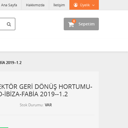
Ana Sayfa
Hakkımızda
İletişim
Üyelik
0
Sepetim
A 2019--1.2
JEKTÖR GERİ DÖNÜŞ HORTUMU-
İBİZA-FABİA 2019--1.2
Stok Durumu
VAR