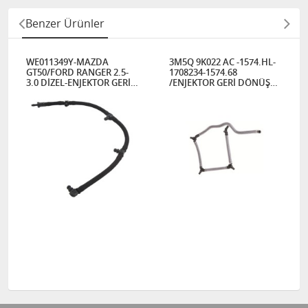
Benzer Ürünler
WE011349Y-MAZDA
3M5Q 9K022 AC -1574.HL-
GT50/FORD RANGER 2.5-
1708234-1574.68
3.0 DİZEL-ENJEKTOR GERİ
/ENJEKTOR GERİ DÖNÜŞ
DÖNÜŞ BORUSU
BORUSU