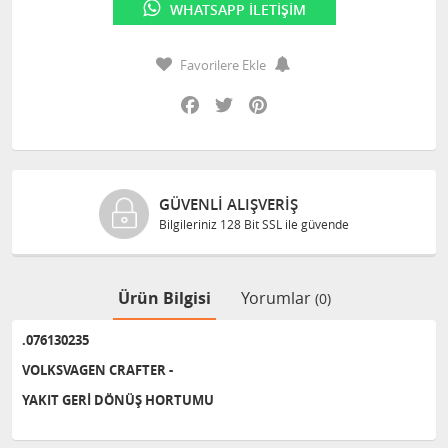
WHATSAPP İLETIŞIM
Favorilere Ekle
Facebook
Twitter
Pinterest
GÜVENLI ALIŞVERIŞ
Bilgileriniz 128 Bit SSL ile güvende
Ürün Bilgisi
Yorumlar
(0)
.076130235
VOLKSVAGEN CRAFTER -
YAKIT GERİ DÖNÜŞ HORTUMU