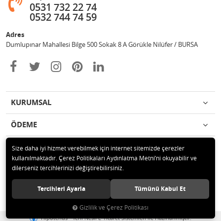
0531 732 22 74
0532 744 74 59
Adres
Dumlupınar Mahallesi Bilge 500 Sokak 8 A Görükle Nilüfer / BURSA
KURUMSAL
ÖDEME
İLETİŞİM
Size daha iyi hizmet verebilmek için internet sitemizde çerezler
kullanılmaktadır. Çerez Politikaları Aydınlatma Metni’ni okuyabilir ve
dilerseniz tercihlerinizi değiştirebilirsiniz.
© 2020 MAG OTOMOTİV Tüm hakları saklıdır.
Tercihleri Ayarla
Tümünü Kabul Et
Gizlilik ve Çerez Politikası
®
Hipotenüs
Yeni Nesil E-Ticaret Sistemleri ile Hazırlanmıştır.