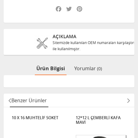
Facebook
Twitter
Pinterest
AÇIKLAMA
Sitemizde kullanılan OEM numaraları karşılaştırma amacı
ile kullanılmıştır.
Ürün Bilgisi
Yorumlar
(0)
Benzer Ürünler
10 X 16 MUHTELİF SOKET
12*12 L ÇEMBERLİ KAFA
MAVİ