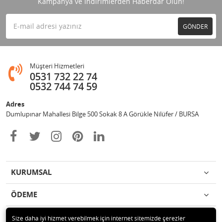
Kampanya ve İndirimlerden Haberdar Olun!
GÖNDER
Müşteri Hizmetleri
0531 732 22 74
0532 744 74 59
Adres
Dumlupınar Mahallesi Bilge 500 Sokak 8 A Görükle Nilüfer / BURSA
KURUMSAL
ÖDEME
İLETİŞİM
Size daha iyi hizmet verebilmek için internet sitemizde çerezler