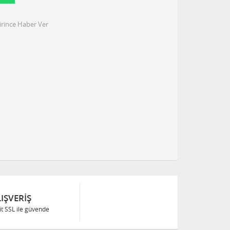
irince Haber Ver
IŞVERIŞ
Bit SSL ile güvende