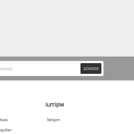
GÖNDER
İLETİŞİM
tikası
İletişim
şulları