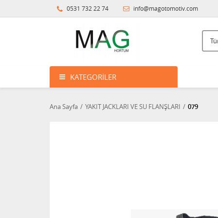
0531 732 22 74
info@magotomotiv.com
KATEGORILER
Ana Sayfa
YAKIT JACKLARI VE SU FLANŞLARI
079