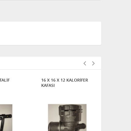
ALİF
16 X 16 X 12 KALORİFER
8'LİK BİS. K
KAFASI
SOKETİ