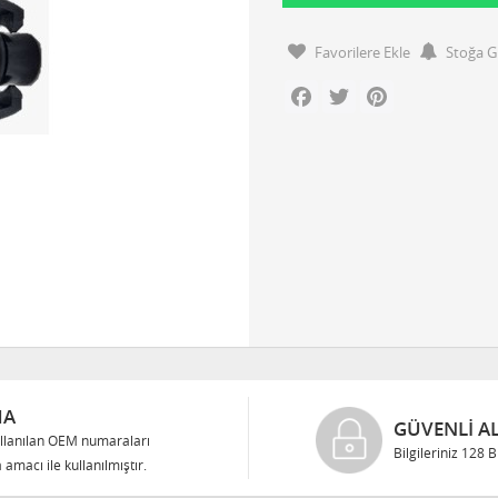
Favorilere Ekle
Stoğa G
Facebook
Twitter
Pinterest
MA
GÜVENLI AL
llanılan OEM numaraları
Bilgileriniz 128 
 amacı ile kullanılmıştır.