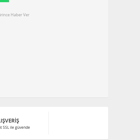
irince Haber Ver
IŞVERIŞ
Bit SSL ile güvende