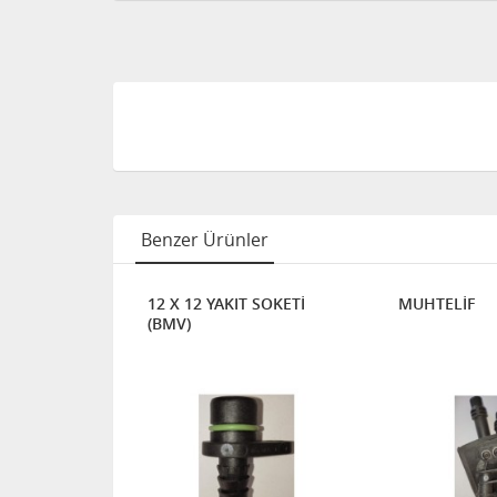
Benzer Ürünler
 SOKETİ (90)
12 X 12 YAKIT SOKETİ
MUHTELİF
(BMV)