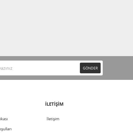
GÖNDER
İLETİŞİM
tikası
İletişim
şulları