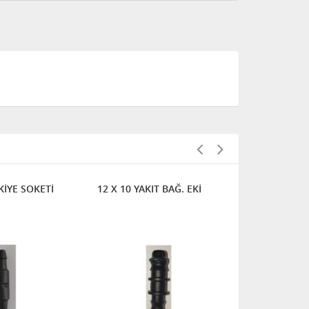
SKİYE SOKETİ
12 X 10 YAKIT BAĞ. EKİ
"4'LÜK ENJ
SOKETİ (FOR