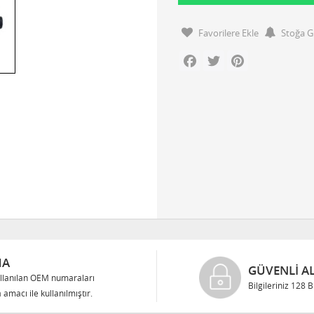
Favorilere Ekle
Stoğa G
Facebook
Twitter
Pinterest
MA
GÜVENLI AL
llanılan OEM numaraları
Bilgileriniz 128 
 amacı ile kullanılmıştır.