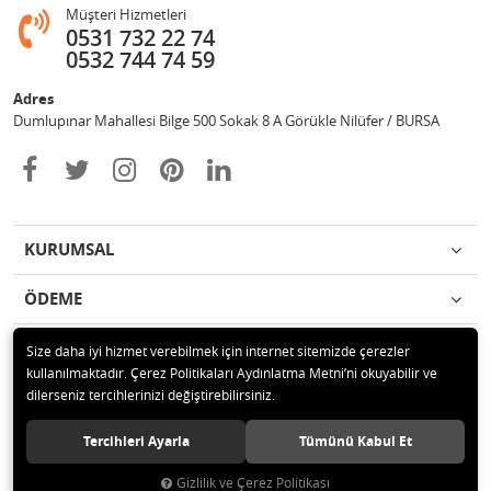
Müşteri Hizmetleri
0531 732 22 74
0532 744 74 59
Adres
Dumlupınar Mahallesi Bilge 500 Sokak 8 A Görükle Nilüfer / BURSA
KURUMSAL
ÖDEME
İLETİŞİM
Size daha iyi hizmet verebilmek için internet sitemizde çerezler
kullanılmaktadır. Çerez Politikaları Aydınlatma Metni’ni okuyabilir ve
dilerseniz tercihlerinizi değiştirebilirsiniz.
© 2020 MAG OTOMOTİV Tüm hakları saklıdır.
Tercihleri Ayarla
Tümünü Kabul Et
Gizlilik ve Çerez Politikası