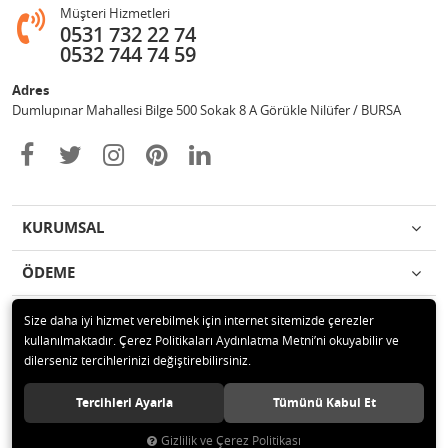
Müşteri Hizmetleri
0531 732 22 74
0532 744 74 59
Adres
Dumlupınar Mahallesi Bilge 500 Sokak 8 A Görükle Nilüfer / BURSA
KURUMSAL
ÖDEME
İLETİŞİM
Size daha iyi hizmet verebilmek için internet sitemizde çerezler
kullanılmaktadır. Çerez Politikaları Aydınlatma Metni’ni okuyabilir ve
dilerseniz tercihlerinizi değiştirebilirsiniz.
© 2020 MAG OTOMOTİV Tüm hakları saklıdır.
Tercihleri Ayarla
Tümünü Kabul Et
Gizlilik ve Çerez Politikası