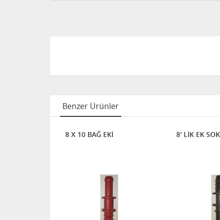
Benzer Ürünler
OKETİ (FORD)
8 X 10 BAĞ EKİ
8' LİK EK SO