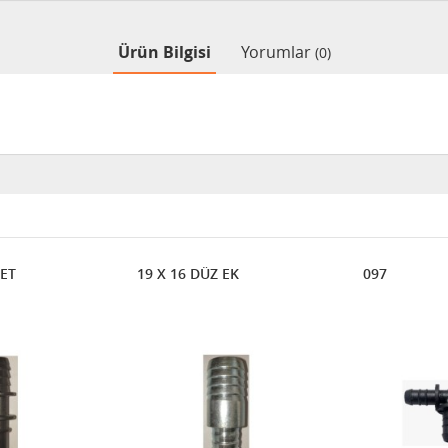
Ürün Bilgisi
Yorumlar
(0)
KET
19 X 16 DÜZ EK
097