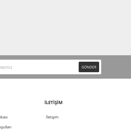
GÖNDER
İLETİŞİM
tikası
İletişim
şulları