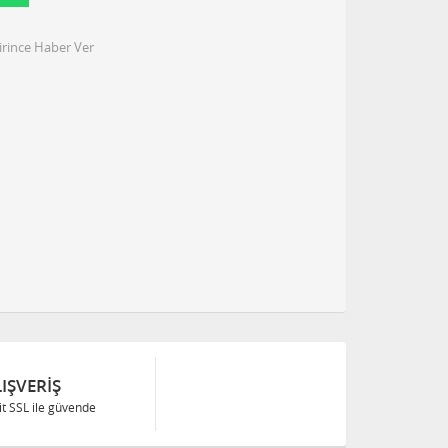
irince Haber Ver
IŞVERIŞ
Bit SSL ile güvende