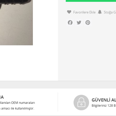
Favorilere Ekle
Stoğa G
Facebook
Twitter
Pinterest
MA
GÜVENLI AL
llanılan OEM numaraları
Bilgileriniz 128 
 amacı ile kullanılmıştır.