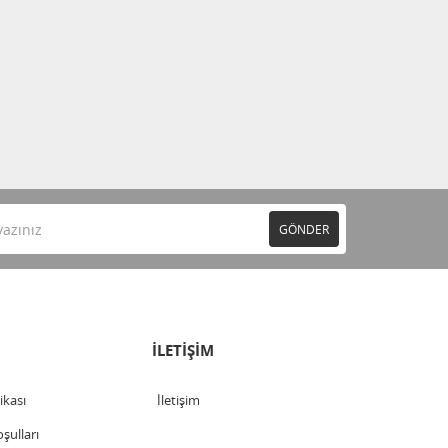
GÖNDER
İLETİŞİM
tikası
İletişim
şulları