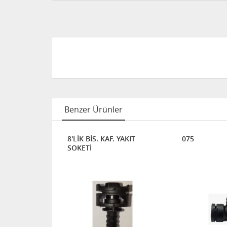
Benzer Ürünler
IT SOKETİ
8'LİK BİS. KAF. YAKIT
075
SOKETİ