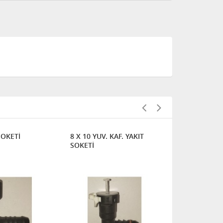
SOKETİ
8 X 10 YUV. KAF. YAKIT
8*10 45 DE
SOKETİ
YUVARLAK 