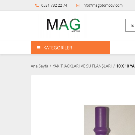
0531 732 22 74
info@magotomotiv.com
KATEGORILER
Ana Sayfa
YAKIT JACKLARI VE SU FLANŞLARI
10 X 10 Y