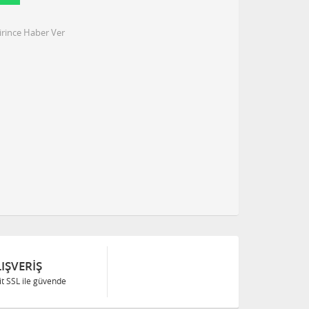
irince Haber Ver
IŞVERIŞ
Bit SSL ile güvende