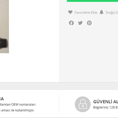
Favorilere Ekle
Stoğa G
Facebook
Twitter
Pinterest
MA
GÜVENLI AL
llanılan OEM numaraları
Bilgileriniz 128 
 amacı ile kullanılmıştır.