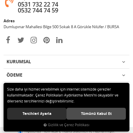
0531 732 22 74
0532 744 74 59
Adres
Dumlupınar Mahallesi Bilge 500 Sokak 8 A Görükle Nilüfer / BURSA
KURUMSAL
ÖDEME
İLETİŞİM
Size daha iyi hizmet verebilmek için internet sitemizde çerezler
kullanılmaktadır. Çerez Politikaları Aydınlatma Metni’ni okuyabilir ve
dilerseniz tercihlerinizi değiştirebilirsiniz.
© 2020 MAG OTOMOTİV Tüm hakları saklıdır.
Tercihleri Ayarla
Tümünü Kabul Et
Gizlilik ve Çerez Politikası
®
Hipotenüs
Yeni Nesil E-Ticaret Sistemleri ile Hazırlanmıştır.