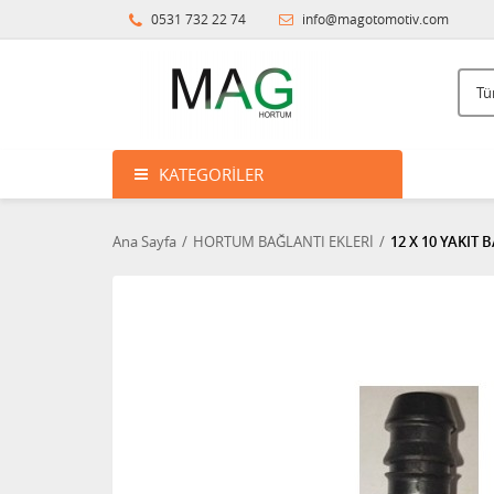
0531 732 22 74
info@magotomotiv.com
KATEGORILER
Ana Sayfa
HORTUM BAĞLANTI EKLERİ
12 X 10 YAKIT B