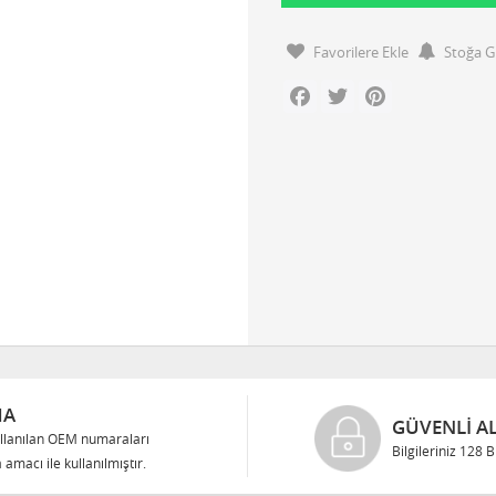
Favorilere Ekle
Stoğa G
Facebook
Twitter
Pinterest
MA
GÜVENLI AL
llanılan OEM numaraları
Bilgileriniz 128 
 amacı ile kullanılmıştır.