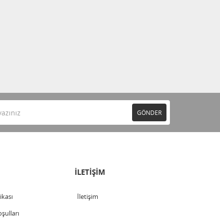
GÖNDER
İLETİŞİM
tikası
İletişim
şulları