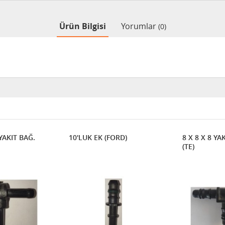
Ürün Bilgisi
Yorumlar
(0)
 YAKIT BAĞ.
10'LUK EK (FORD)
8 X 8 X 8 YA
(TE)