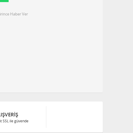
irince Haber Ver
IŞVERIŞ
Bit SSL ile güvende