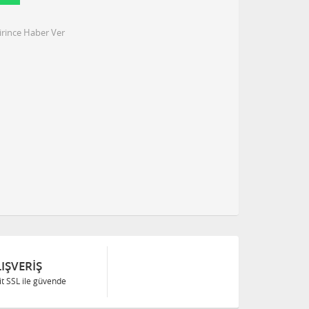
irince Haber Ver
IŞVERIŞ
Bit SSL ile güvende