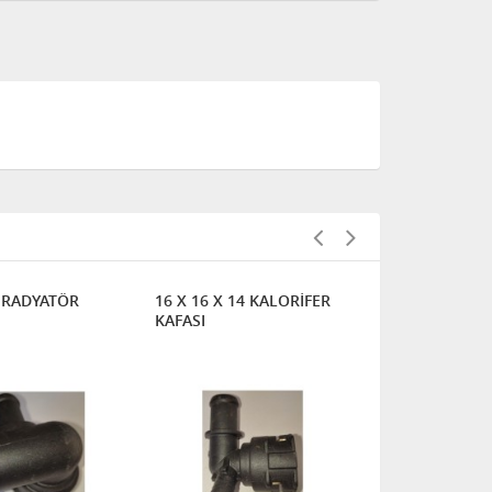
9 RADYATÖR
16 X 16 X 14 KALORİFER
8'LİK TOYO
KAFASI
SOKET