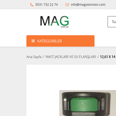
0531 732 22 74
info@magotomotiv.com
KATEGORILER
Ana Sayfa
YAKIT JACKLARI VE SU FLANŞLARI
12,61 X 14