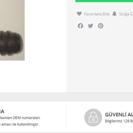
Favorilere Ekle
Stoğa G
Facebook
Twitter
Pinterest
MA
GÜVENLI AL
llanılan OEM numaraları
Bilgileriniz 128 
 amacı ile kullanılmıştır.