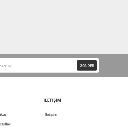
GÖNDER
İLETİŞİM
tikası
İletişim
şulları