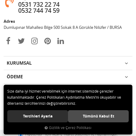
0531 732 22 74
0532 744 74 59
Adres
Dumlupınar Mahallesi Bilge 500 Sokak 8 A Görükle Nilüfer / BURSA
KURUMSAL
ÖDEME
İLETİŞİM
Size daha iyi hizmet verebilmek için internet sitemizde çerezler
kullanılmaktadır. Çerez Politikaları Aydınlatma Metni’ni okuyabilir ve
dilerseniz tercihlerinizi değiştirebilirsiniz.
© 2020 MAG OTOMOTİV Tüm hakları saklıdır.
Tercihleri Ayarla
Tümünü Kabul Et
Gizlilik ve Çerez Politikası
®
Hipotenüs
Yeni Nesil E-Ticaret Sistemleri ile Hazırlanmıştır.