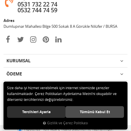
0531 732 22 74
0532 744 74 59
Adres
Dumlupınar Mahallesi Bilge 500 Sokak 8 A Görükle Nilüfer / BURSA
KURUMSAL
ÖDEME
İLETİŞİM
Size daha iyi hizmet verebilmek için internet sitemizde çerezler
kullanılmaktadır. Çerez Politikaları Aydınlatma Metni’ni okuyabilir ve
dilerseniz tercihlerinizi değiştirebilirsiniz.
© 2020 MAG OTOMOTİV Tüm hakları saklıdır.
Tercihleri Ayarla
Tümünü Kabul Et
Gizlilik ve Çerez Politikası
®
Hipotenüs
Yeni Nesil E-Ticaret Sistemleri ile Hazırlanmıştır.