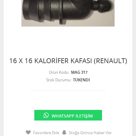
16 X 16 KALORİFER KAFASI (RENAULT)
Ürün Kodu
MAG 317
Stok Durumu
TÜKENDİ
WHATSAPP İLETIŞIM
Favorilere Ekle
Stoğa Girince Haber Ver