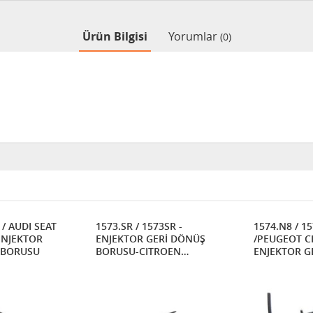
Ürün Bilgisi
Yorumlar
(0)
/ AUDI SEAT
1573.SR / 1573SR -
1574.N8 / 15
ENJEKTOR
ENJEKTOR GERİ DÖNÜŞ
/PEUGEOT C
 BORUSU
BORUSU-CITROEN
ENJEKTOR G
BERLINGO I / C5 / JUMPER
BORUSU
/ XANTIA / XSARA 2.0 HDI
PEUGEOT 206 / 306 / 307 /
406 / 607 / 806 / BOXER /