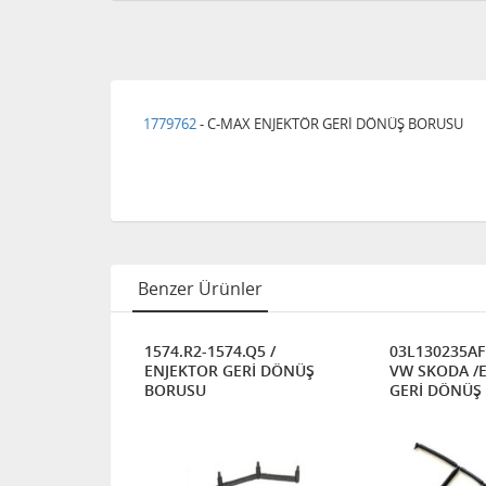
1779762
- C-MAX ENJEKTÖR GERİ DÖNÜŞ BORUSU
Benzer Ürünler
 -FORD
1574.R2-1574.Q5 /
03L130235AF 
MK4/MONDEO/CMAX/CONNECT/VOLVO/MAZDA
ENJEKTOR GERİ DÖNÜŞ
VW SKODA /
KIT HORTUMU
BORUSU
GERİ DÖNÜŞ