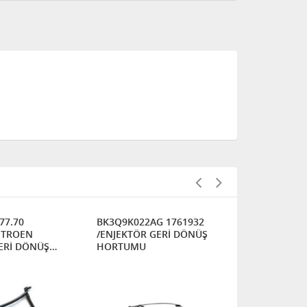
77.70
BK3Q9K022AG 1761932
P207-1574.J
ITROEN
/ENJEKTÖR GERİ DÖNÜŞ
BERLİNGO 1.6 HDI.DS4 -
ERİ DÖNÜŞ
HORTUMU
ENJEKTÖR 
HORTUMU
FIRSAT