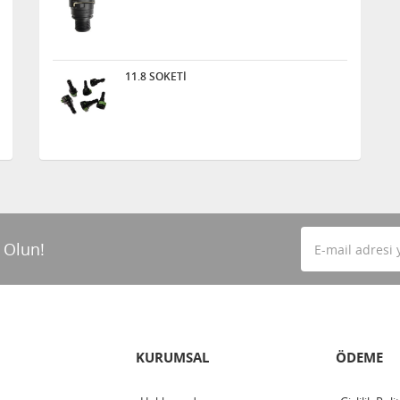
11.8 SOKETİ
 Olun!
KURUMSAL
ÖDEME