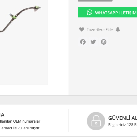
WHATSAPP İLETIŞIM
Favorilere Ekle
Facebook
Twitter
Pinterest
MA
GÜVENLI AL
llanılan OEM numaraları
Bilgileriniz 128 
 amacı ile kullanılmıştır.