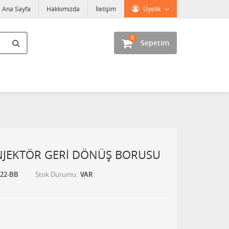
Ana Sayfa
Hakkımızda
İletişim
Üyelik
0
Sepetim
NJEKTÖR GERİ DÖNÜŞ BORUSU
022-BB
Stok Durumu
VAR