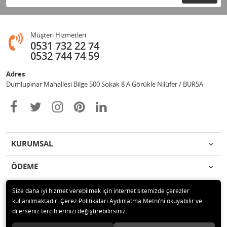
Müşteri Hizmetleri
0531 732 22 74
0532 744 74 59
Adres
Dumlupınar Mahallesi Bilge 500 Sokak 8 A Görükle Nilüfer / BURSA
KURUMSAL
ÖDEME
İLETİŞİM
Size daha iyi hizmet verebilmek için internet sitemizde çerezler
kullanılmaktadır. Çerez Politikaları Aydınlatma Metni’ni okuyabilir ve
dilerseniz tercihlerinizi değiştirebilirsiniz.
© 2020 MAG OTOMOTİV Tüm hakları saklıdır.