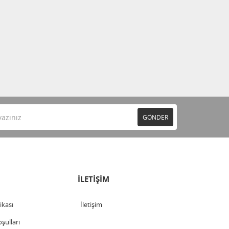
GÖNDER
İLETİŞİM
tikası
İletişim
şulları