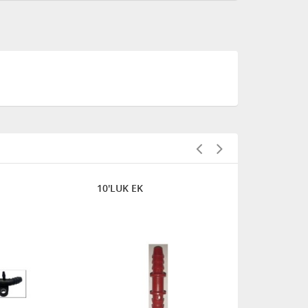
10'LUK EK
8'LİK YE EK