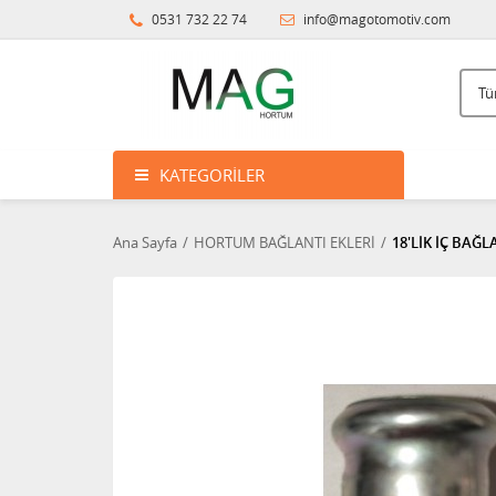
0531 732 22 74
info@magotomotiv.com
KATEGORILER
Ana Sayfa
HORTUM BAĞLANTI EKLERİ
18'LİK İÇ BAĞL