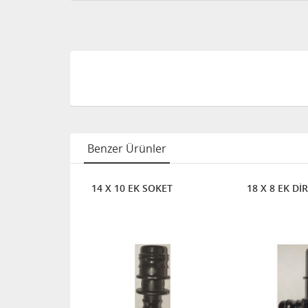
Benzer Ürünler
SOKETİ
14 X 10 EK SOKET
18 X 8 EK DİR