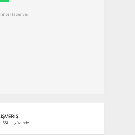
irince Haber Ver
IŞVERIŞ
Bit SSL ile güvende