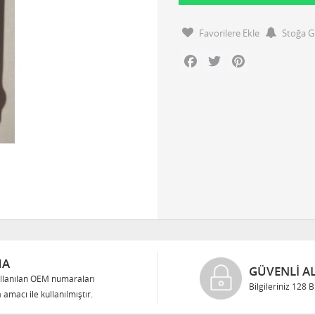
Favorilere Ekle
Stoğa G
Facebook
Twitter
Pinterest
MA
GÜVENLI AL
llanılan OEM numaraları
Bilgileriniz 128 
 amacı ile kullanılmıştır.