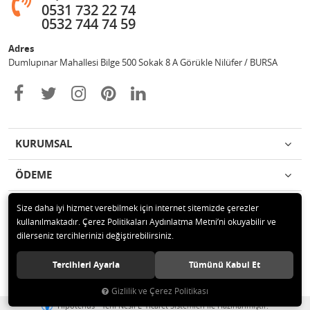
0531 732 22 74
0532 744 74 59
Adres
Dumlupınar Mahallesi Bilge 500 Sokak 8 A Görükle Nilüfer / BURSA
KURUMSAL
ÖDEME
İLETİŞİM
Size daha iyi hizmet verebilmek için internet sitemizde çerezler
kullanılmaktadır. Çerez Politikaları Aydınlatma Metni’ni okuyabilir ve
dilerseniz tercihlerinizi değiştirebilirsiniz.
© 2020 MAG OTOMOTİV Tüm hakları saklıdır.
Tercihleri Ayarla
Tümünü Kabul Et
Gizlilik ve Çerez Politikası
®
Hipotenüs
Yeni Nesil E-Ticaret Sistemleri ile Hazırlanmıştır.