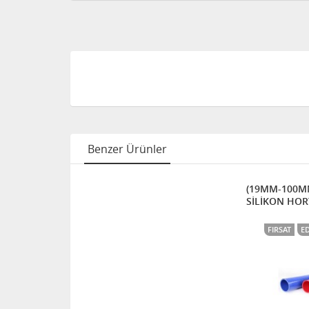
Benzer Ürünler
(19MM-100M
SİLİKON HO
FIRSAT
E