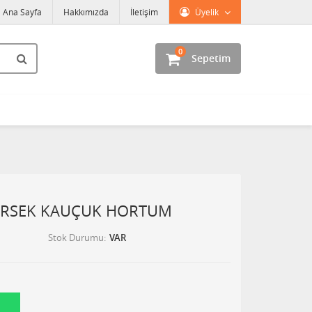
Ana Sayfa
Hakkımızda
İletişim
Üyelik
0
Sepetim
İRSEK KAUÇUK HORTUM
Stok Durumu
VAR