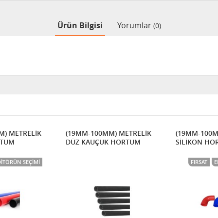
Ürün Bilgisi
Yorumlar
(0)
M) METRELİK
(19MM-100MM) METRELİK
(19MM-100M
RTUM
DÜZ KAUÇUK HORTUM
SİLİKON HO
DITÖRÜN SEÇIMI
FIRSAT
E