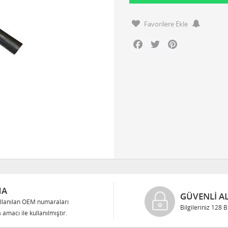
Favorilere Ekle
Facebook
Twitter
Pinterest
MA
GÜVENLI AL
llanılan OEM numaraları
Bilgileriniz 128 
 amacı ile kullanılmıştır.