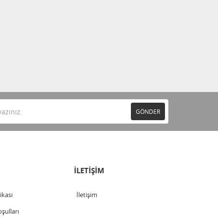
GÖNDER
İLETİŞİM
tikası
İletişim
şulları