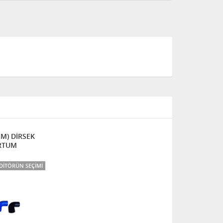
M) DİRSEK
RTUM
DITÖRÜN SEÇIMI