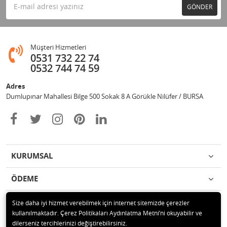
GÖNDER
Müşteri Hizmetleri
0531 732 22 74
0532 744 74 59
Adres
Dumlupınar Mahallesi Bilge 500 Sokak 8 A Görükle Nilüfer / BURSA
KURUMSAL
ÖDEME
İLETİŞİM
Size daha iyi hizmet verebilmek için internet sitemizde çerezler
kullanılmaktadır. Çerez Politikaları Aydınlatma Metni’ni okuyabilir ve
dilerseniz tercihlerinizi değiştirebilirsiniz.