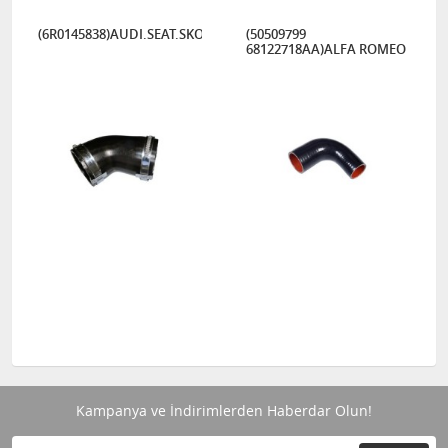
(6R0145838)AUDI.SEAT.SKODA.VOLKSWAGEN
(50509799
68122718AA)ALFA ROMEO
Kampanya ve İndirimlerden Haberdar Olun!