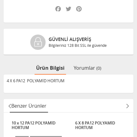
Facebook
Twitter
Pinterest
GÜVENLI ALIŞVERIŞ
Bilgileriniz 128 Bit SSL ile güvende
Ürün Bilgisi
Yorumlar
(0)
4 X 6 PA12 POLYAMİD HORTUM
Benzer Ürünler
10 x 12 PA12 POLYAMİD
6 X 8 PA12 POLYAMİD
HORTUM
HORTUM