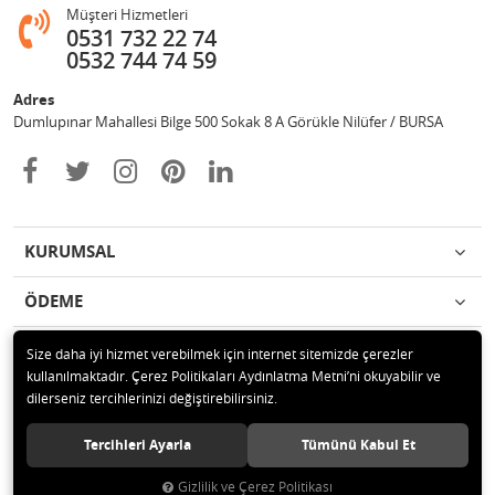
Müşteri Hizmetleri
0531 732 22 74
0532 744 74 59
Adres
Dumlupınar Mahallesi Bilge 500 Sokak 8 A Görükle Nilüfer / BURSA
KURUMSAL
ÖDEME
İLETİŞİM
Size daha iyi hizmet verebilmek için internet sitemizde çerezler
kullanılmaktadır. Çerez Politikaları Aydınlatma Metni’ni okuyabilir ve
dilerseniz tercihlerinizi değiştirebilirsiniz.
© 2020 MAG OTOMOTİV Tüm hakları saklıdır.
Tercihleri Ayarla
Tümünü Kabul Et
Gizlilik ve Çerez Politikası