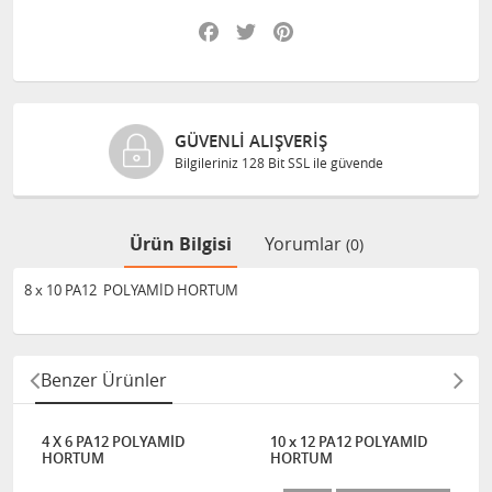
Facebook
Twitter
Pinterest
GÜVENLI ALIŞVERIŞ
Bilgileriniz 128 Bit SSL ile güvende
Ürün Bilgisi
Yorumlar
(0)
8 x 10 PA12 POLYAMİD HORTUM
Benzer Ürünler
4 X 6 PA12 POLYAMİD
10 x 12 PA12 POLYAMİD
HORTUM
HORTUM