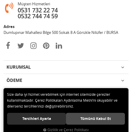
Müşteri Hizmetleri
0531 732 22 74
0532 744 74 59
Adres
Dumlupınar Mahallesi Bilge 500 Sokak 8 A Görükle Nilüfer / BURSA
KURUMSAL
ÖDEME
İLETİŞİM
Size daha iyi hizmet verebilmek için internet sitemizde çerezler
kullanılmaktadır. Çerez Politikaları Aydınlatma Metni’ni okuyabilir ve
dilerseniz tercihlerinizi değiştirebilirsiniz.
© 2020 MAG OTOMOTİV Tüm hakları saklıdır.
Tercihleri Ayarla
Tümünü Kabul Et
Gizlilik ve Çerez Politikası