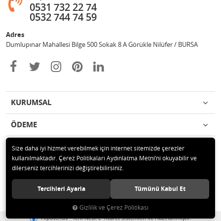
0531 732 22 74
0532 744 74 59
Adres
Dumlupınar Mahallesi Bilge 500 Sokak 8 A Görükle Nilüfer / BURSA
KURUMSAL
ÖDEME
İLETİŞİM
Size daha iyi hizmet verebilmek için internet sitemizde çerezler
kullanılmaktadır. Çerez Politikaları Aydınlatma Metni’ni okuyabilir ve
dilerseniz tercihlerinizi değiştirebilirsiniz.
© 2020 MAG OTOMOTİV Tüm hakları saklıdır.
Tercihleri Ayarla
Tümünü Kabul Et
Gizlilik ve Çerez Politikası
®
Hipotenüs
Yeni Nesil E-Ticaret Sistemleri ile Hazırlanmıştır.