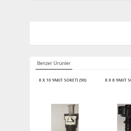
Benzer Ürünler
. YAKIT
8 X 10 YAKIT SOKETİ (90)
8 X 8 YAKIT 