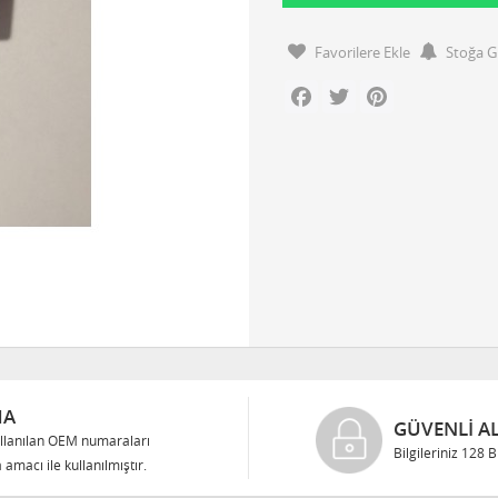
Favorilere Ekle
Stoğa G
Facebook
Twitter
Pinterest
MA
GÜVENLI AL
llanılan OEM numaraları
Bilgileriniz 128 
 amacı ile kullanılmıştır.