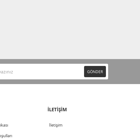
GÖNDER
İLETİŞİM
tikası
İletişim
şulları