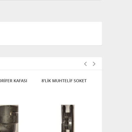
ORİFER KAFASI
8'LİK MUHTELİF SOKET
MUHTELİF S