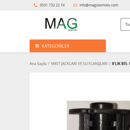
0531 732 22 74
info@magotomotiv.com
KATEGORILER
Ana Sayfa
YAKIT JACKLARI VE SU FLANŞLARI
8'LİK BİS.