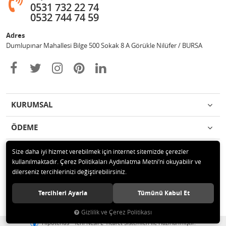
0531 732 22 74
0532 744 74 59
Adres
Dumlupınar Mahallesi Bilge 500 Sokak 8 A Görükle Nilüfer / BURSA
KURUMSAL
ÖDEME
İLETİŞİM
Size daha iyi hizmet verebilmek için internet sitemizde çerezler
kullanılmaktadır. Çerez Politikaları Aydınlatma Metni’ni okuyabilir ve
dilerseniz tercihlerinizi değiştirebilirsiniz.
© 2020 MAG OTOMOTİV Tüm hakları saklıdır.
Tercihleri Ayarla
Tümünü Kabul Et
Gizlilik ve Çerez Politikası
®
Hipotenüs
Yeni Nesil E-Ticaret Sistemleri ile Hazırlanmıştır.