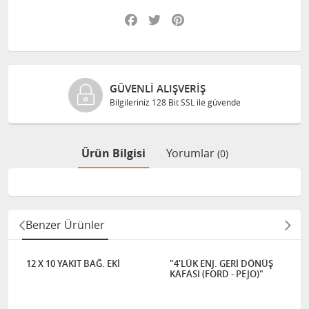
Facebook
Twitter
Pinterest
GÜVENLI ALIŞVERIŞ
Bilgileriniz 128 Bit SSL ile güvende
Ürün Bilgisi
Yorumlar
(0)
Benzer Ürünler
12 X 10 YAKIT BAĞ. EKİ
"4'LÜK ENJ. GERİ DÖNÜŞ
KAFASI (FORD - PEJO)"