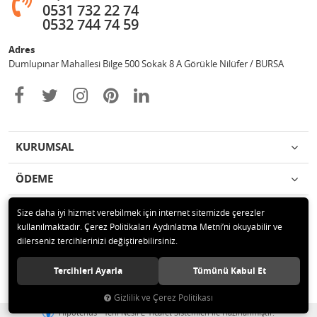
0531 732 22 74
0532 744 74 59
Adres
Dumlupınar Mahallesi Bilge 500 Sokak 8 A Görükle Nilüfer / BURSA
KURUMSAL
ÖDEME
İLETİŞİM
Size daha iyi hizmet verebilmek için internet sitemizde çerezler
kullanılmaktadır. Çerez Politikaları Aydınlatma Metni’ni okuyabilir ve
dilerseniz tercihlerinizi değiştirebilirsiniz.
© 2020 MAG OTOMOTİV Tüm hakları saklıdır.
Tercihleri Ayarla
Tümünü Kabul Et
Gizlilik ve Çerez Politikası
®
Hipotenüs
Yeni Nesil E-Ticaret Sistemleri ile Hazırlanmıştır.