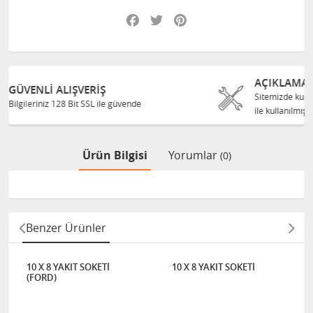
Facebook
Twitter
Pinterest
AÇIKLAMA
Sitemizde kullanılan OEM numaraları karşılaştır
de
ile kullanılmıştır.
Ürün Bilgisi
Yorumlar
(0)
Benzer Ürünler
10 X 8 YAKIT SOKETİ
10 X 8 YAKIT SOKETİ
(FORD)