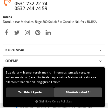
0531 732 22 74
0532 744 74 59
Adres
Dumlupınar Mahallesi Bilge 500 Sokak 8 A Görükle Nilüfer / BURSA
KURUMSAL
ÖDEME
İLETİŞİM
Size daha iyi hizmet verebilmek için internet sitemizde çerezler
kullanılmaktadır. Çerez Politikaları Aydınlatma Metni’ni okuyabilir ve
dilerseniz tercihlerinizi değiştirebilirsiniz.
© 2020 MAG OTOMOTİV Tüm hakları saklıdır.
Tercihleri Ayarla
Tümünü Kabul Et
Gizlilik ve Çerez Politikası
®
Hipotenüs
Yeni Nesil E-Ticaret Sistemleri ile Hazırlanmıştır.