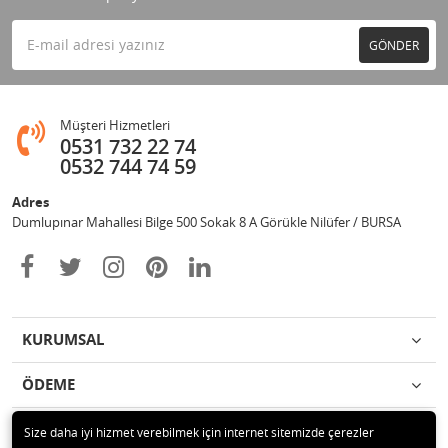
GÖNDER
Müşteri Hizmetleri
0531 732 22 74
0532 744 74 59
Adres
Dumlupınar Mahallesi Bilge 500 Sokak 8 A Görükle Nilüfer / BURSA
KURUMSAL
ÖDEME
İLETİŞİM
Size daha iyi hizmet verebilmek için internet sitemizde çerezler