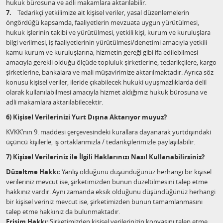
hukuk bürosuna ve adli makamlara aktarılabilir.
7.
Tedarikçi yetkilimize ait kişisel veriler, yasal düzenlemelerin
öngördüğü kapsamda, faaliyetlerin mevzuata uygun yürütülmesi,
hukuk işlerinin takibi ve yürütülmesi, yetkili kişi, kurum ve kuruluşlara
bilgi verilmesi, iş faaliyetlerinin yürütülmesi/denetimi amacıyla yetkili
kamu kurum ve kuruluşlarına; hizmetin gereği gibi ifa edilebilmesi
amacıyla gerekli olduğu ölçüde topluluk şirketlerine, tedarikçilere, kargo
şirketlerine, bankalara ve mali müşavirimize aktarılmaktadır. Ayrıca söz
konusu kişisel veriler, ileride çıkabilecek hukuki uyuşmazlıklarda delil
olarak kullanılabilmesi amacıyla hizmet aldığımız hukuk bürosuna ve
adli makamlara aktarılabilecektir.
6) Kişisel Verilerinizi Yurt Dışına Aktarıyor muyuz?
KVKK’nın 9. maddesi çerçevesindeki kurallara dayanarak yurtdışındaki
üçüncü kişilerle, iş ortaklarımızla / tedarikçilerimizle paylaşılabilir.
7) Kişisel Verileriniz ile İlgili Haklarınızı Nasıl Kullanabilirsiniz?
Düzeltme Hakkı:
Yanlış olduğunu düşündüğünüz herhangi bir kişisel
verileriniz mevcut ise, şirketimizden bunun düzeltilmesini talep etme
hakkınız vardır. Aynı zamanda eksik olduğunu düşündüğünüz herhangi
bir kişisel veriniz mevcut ise, şirketimizden bunun tamamlanmasını
talep etme hakkınız da bulunmaktadır.
Erişim Hakkı:
Şirketimizden kişisel verilerinizin kopyasını talep etme