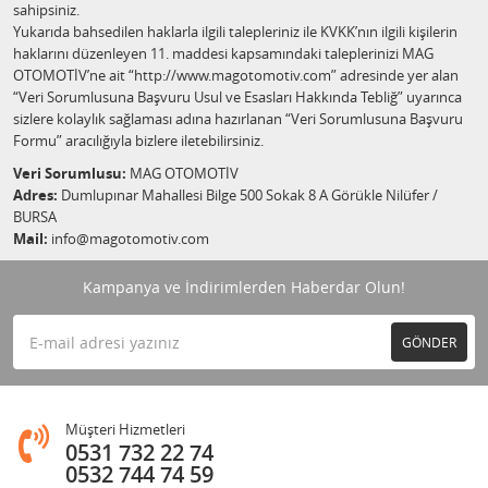
sahipsiniz.
Yukarıda bahsedilen haklarla ilgili talepleriniz ile KVKK’nın ilgili kişilerin
haklarını düzenleyen 11. maddesi kapsamındaki taleplerinizi MAG
OTOMOTİV’ne ait “http://www.magotomotiv.com” adresinde yer alan
“Veri Sorumlusuna Başvuru Usul ve Esasları Hakkında Tebliğ” uyarınca
sizlere kolaylık sağlaması adına hazırlanan “Veri Sorumlusuna Başvuru
Formu” aracılığıyla bizlere iletebilirsiniz.
Veri Sorumlusu:
MAG OTOMOTİV
Adres:
Dumlupınar Mahallesi Bilge 500 Sokak 8 A Görükle Nilüfer /
BURSA
Mail:
info@magotomotiv.com
Kampanya ve İndirimlerden Haberdar Olun!
GÖNDER
Müşteri Hizmetleri
0531 732 22 74
0532 744 74 59