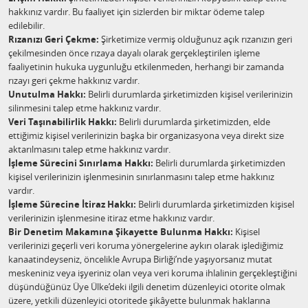
hakkınız vardır. Bu faaliyet için sizlerden bir miktar ödeme talep
edilebilir.
Rızanızı Geri Çekme:
Şirketimize vermiş olduğunuz açık rızanızın geri
çekilmesinden önce rızaya dayalı olarak gerçekleştirilen işleme
faaliyetinin hukuka uygunluğu etkilenmeden, herhangi bir zamanda
rızayı geri çekme hakkınız vardır.
Unutulma Hakkı:
Belirli durumlarda şirketimizden kişisel verilerinizin
silinmesini talep etme hakkınız vardır.
Veri Taşınabilirlik Hakkı:
Belirli durumlarda şirketimizden, elde
ettiğimiz kişisel verilerinizin başka bir organizasyona veya direkt size
aktarılmasını talep etme hakkınız vardır.
İşleme Sürecini Sınırlama Hakkı:
Belirli durumlarda şirketimizden
kişisel verilerinizin işlenmesinin sınırlanmasını talep etme hakkınız
vardır.
İşleme Sürecine İtiraz Hakkı:
Belirli durumlarda şirketimizden kişisel
verilerinizin işlenmesine itiraz etme hakkınız vardır.
Bir Denetim Makamına Şikayette Bulunma Hakkı:
Kişisel
verilerinizi geçerli veri koruma yönergelerine aykırı olarak işlediğimiz
kanaatindeyseniz, öncelikle Avrupa Birliği’nde yaşıyorsanız mutat
meskeniniz veya işyeriniz olan veya veri koruma ihlalinin gerçekleştiğini
düşündüğünüz Üye Ülke’deki ilgili denetim düzenleyici otorite olmak
üzere, yetkili düzenleyici otoritede şikâyette bulunmak haklarına