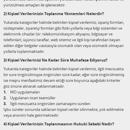
yürütülmesi amaçları ile işlenecektir.
2) Kişisel Verilerinizin Toplanma Yöntemleri Nelerdir?
Yukarıda kategoriler halinde belirtilen kişisel verileriniz; sipariş formları,
sözleşmeler, ziyaretçi formları gibi fiziki yollarla veya bilgi sistemleri ve
elektronik cihazlar (ör. telekomünikasyon altyapısı, bilgisayar ve
telefonlar), üçüncü taraflar, web sitemiz ve ilgili kişi tarafından beyan
edilen diğer belgeler vasıtasıyla otomatik olan veya otomatik olmayan
yollarla toplanmaktadır.
3) Kişisel Verilerinizi Ne Kadar Süre Muhafaza Ediyoruz?
Yukarıda kategoriler halinde belirtilen kişisel verileriniz, ilgili mevzuatta
bir sure öngörülmüşse öngörülen süre kadar; eğer süre öngörülmemiş
ise meşru menfaatimiz devam ettiği süre boyunca aşağıdaki kriterler
göz önüne alınarak saklanmaktadır.
1.
MO uygulamaları
2.
Uygulanan ticari teamüller
3.
İlgili mevzuatta öngörülen zamanaşımı süreleri
İşbu süreler sonunda saklanan kişisel veriler silinmekte, yok edilmekte
veya anonim hale getirmektedir.
4) Kişisel Verilerinizin Toplanmasının Hukuki Sebebi Nedir?