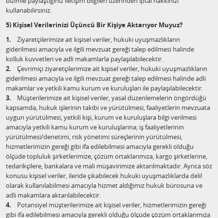
bizimle paylaştığınız iletişim bilgileri üzerinden iptal hakkınızı
kullanabilirsiniz.
5) Kişisel Verilerinizi Üçüncü Bir Kişiye Aktarıyor Muyuz?
1.
Ziyaretçilerimize ait kişisel veriler, hukuki uyuşmazlıkların
giderilmesi amacıyla ve ilgili mevzuat gereği talep edilmesi halinde
kolluk kuvvetleri ve adli makamlarla paylaşılabilecektir.
2.
Çevrimiçi ziyaretçilerimize ait kişisel veriler, hukuki uyuşmazlıkların
giderilmesi amacıyla ve ilgili mevzuat gereği talep edilmesi halinde adli
makamlar ve yetkili kamu kurum ve kuruluşları ile paylaşılabilecektir.
3.
Müşterilerimize ait kişisel veriler, yasal düzenlemelerin öngördüğü
kapsamda, hukuk işlerinin takibi ve yürütülmesi, faaliyetlerin mevzuata
uygun yürütülmesi, yetkili kişi, kurum ve kuruluşlara bilgi verilmesi
amacıyla yetkili kamu kurum ve kuruluşlarına; iş faaliyetlerinin
yürütülmesi/denetimi, risk yönetimi süreçlerinin yürütülmesi,
hizmetlerimizin gereği gibi ifa edilebilmesi amacıyla gerekli olduğu
ölçüde topluluk şirketlerimize, çözüm ortaklarımıza, kargo şirketlerine,
tedarikçilere, bankalara ve mali müşavirimize aktarılmaktadır. Ayrıca söz
konusu kişisel veriler, ileride çıkabilecek hukuki uyuşmazlıklarda delil
olarak kullanılabilmesi amacıyla hizmet aldığımız hukuk bürosuna ve
adli makamlara aktarılabilecektir.
4.
Potansiyel müşterilerimize ait kişisel veriler, hizmetlerimizin gereği
gibi ifa edilebilmesi amacıyla gerekli olduğu ölçüde çözüm ortaklarımıza