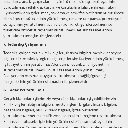
pazarlama analiz çalışmalarının yürütülmesi, sözleşme süreçlerinin
yürütülmesi, yetkili kişi, kurum ve kuruluşlara bilgi verilmesi, hukuki
uyuşmazlıkların giderilmesi, saklama ve arşiv faaliyetlerinin yürütülmesi,
risk yönetimi süreçlerinin yürütülmesi, reklam/kampanya/promosyon
süreçlerinin yürütülmesi, ticari elektronik ileti gönderebilmesi, son
tüketiciye hizmet süreçlerinin yürütülmesi, iletişim faaliyetlerinin
yürütülmesi amaçları ile işlenecektir.
F. Tedarikçi Çalışanımız
Tedarikçi çalışanımızın kimlik bilgileri, iletişim bilgileri, mesleki deneyim
bilgileri (ör. meslek içi eğitim bilgileri); iletişim faaliyetlerinin yürütülmesi,
İş faaliyetlerinin yürütülmesi/denetimi, Tedarik zinciri yönetimi
süreçlerinin yürütülmesi, Lojistik faaliyetlerinin yürütülmesi,
Faaliyetlerin mevzuata uygun yürütülmesi, İş sağlığı/güvenliği
faaliyetlerinin yürütülmesi amaçları ile işlenecektir.
G. Tedarikçi Yetkilimiz
Gerçek kişi tedarikçilerimizin veya tüzel kişi tedarikçi yetkililerimizin
kimlik bilgileri, iletişim bilgileri, müşteri işlemi bilgileri, finans bilgileri,
pazarlama bilgileri, hukuki işlem bilgileri; İş faaliyetlerinin
yürütülmesi/denetimi, mal/hizmet satın alım süreçlerinin yürütülmesi,
Finans ve muhasebe işlerinin yürütülmesi, Sözleşme süreçlerinin
yürütülmesi, Yatırım süreçlerinin yürütülmesi, Hukuk işlerinin takibi ve