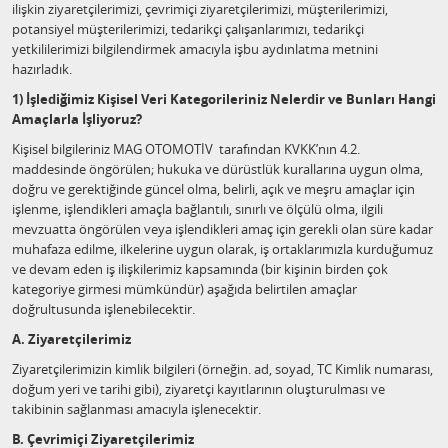
ilişkin ziyaretçilerimizi, çevrimiçi ziyaretçilerimizi, müşterilerimizi,
potansiyel müşterilerimizi, tedarikçi çalışanlarımızı, tedarikçi
yetkililerimizi bilgilendirmek amacıyla işbu aydınlatma metnini
hazırladık.
1) İşlediğimiz Kişisel Veri Kategorileriniz Nelerdir ve Bunları Hangi
Amaçlarla İşliyoruz?
Kişisel bilgileriniz MAG OTOMOTİV tarafından KVKK’nın 4.2.
maddesinde öngörülen; hukuka ve dürüstlük kurallarına uygun olma,
doğru ve gerektiğinde güncel olma, belirli, açık ve meşru amaçlar için
işlenme, işlendikleri amaçla bağlantılı, sınırlı ve ölçülü olma, ilgili
mevzuatta öngörülen veya işlendikleri amaç için gerekli olan süre kadar
muhafaza edilme, ilkelerine uygun olarak, iş ortaklarımızla kurduğumuz
ve devam eden iş ilişkilerimiz kapsamında (bir kişinin birden çok
kategoriye girmesi mümkündür) aşağıda belirtilen amaçlar
doğrultusunda işlenebilecektir.
A. Ziyaretçilerimiz
Ziyaretçilerimizin kimlik bilgileri (örneğin. ad, soyad, TC Kimlik numarası,
doğum yeri ve tarihi gibi), ziyaretçi kayıtlarının oluşturulması ve
takibinin sağlanması amacıyla işlenecektir.
B. Çevrimiçi Ziyaretçilerimiz