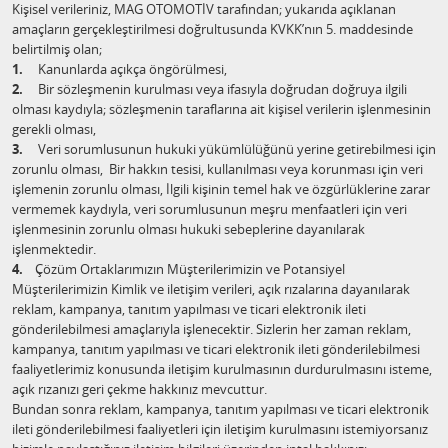
Kişisel verileriniz, MAG OTOMOTİV tarafından; yukarıda açıklanan
amaçların gerçekleştirilmesi doğrultusunda KVKK’nın 5. maddesinde
belirtilmiş olan;
1.
Kanunlarda açıkça öngörülmesi,
2.
Bir sözleşmenin kurulması veya ifasıyla doğrudan doğruya ilgili
olması kaydıyla; sözleşmenin taraflarına ait kişisel verilerin işlenmesinin
gerekli olması,
3.
Veri sorumlusunun hukuki yükümlülüğünü yerine getirebilmesi için
zorunlu olması, Bir hakkın tesisi, kullanılması veya korunması için veri
işlemenin zorunlu olması, İlgili kişinin temel hak ve özgürlüklerine zarar
vermemek kaydıyla, veri sorumlusunun meşru menfaatleri için veri
işlenmesinin zorunlu olması hukuki sebeplerine dayanılarak
işlenmektedir.
4.
Çözüm Ortaklarımızın Müşterilerimizin ve Potansiyel
Müşterilerimizin Kimlik ve iletişim verileri, açık rızalarına dayanılarak
reklam, kampanya, tanıtım yapılması ve ticari elektronik ileti
gönderilebilmesi amaçlarıyla işlenecektir. Sizlerin her zaman reklam,
kampanya, tanıtım yapılması ve ticari elektronik ileti gönderilebilmesi
faaliyetlerimiz konusunda iletişim kurulmasının durdurulmasını isteme,
açık rızanızı geri çekme hakkınız mevcuttur.
Bundan sonra reklam, kampanya, tanıtım yapılması ve ticari elektronik
ileti gönderilebilmesi faaliyetleri için iletişim kurulmasını istemiyorsanız