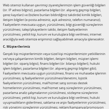
Web sitemizi kullanan çevrimiçi ziyaretçilerimizin işlem güvenliği bilgileri
(ör. IP adresi bilginiz), pazarlama bilgileri (ör. alışveriş geçmişi bilgileri,
çerez kayıtları) ve (bizlere bunları bildirdiğiniz takdirde) kimlik bilgileri,
iletişim bilgileri (e-posta adresiniz, açık adresiniz, telefon numaranız);
Faaliyetlerin mevzuata uygun, yürütülmesi, bilgi güvenliği süreçlerinin
yürütülmesi, talep/şikayetlerin takibi, iletişim faaliyetlerinin
yürütülmesi, yetkili kişi, kurum ve kuruluşlara bilgi verilmesi, internet
aracılığıyla web sitemize erişiminizi sağlayabilmek amacıyla işlenecektir.
C. Müşterilerimiz
Gerçek kişi müşterilerimizin veya tüzel kişi müşterilerimizin yetkililerinin
ve/veya çalışanlarının kimlik bilgileri, iletişim bilgileri, müşteri işlemi
bilgileri (ör. sipariş bilgisi), finans bilgileri (ör. bilanço bilgileri), hukuki
işlem bilgileri, pazarlama bilgileri (ör. alışveriş geçmişi bilgileri gibi);
Faaliyetlerin mevzuata uygun yürütülmesi, finans ve muhasebe işlerinin
yürütülmesi, iş faaliyetlerinin yürütülmesi/denetimi, lojistik
faaliyetlerinin yürütülmesi, mal/hizmet satış sonrası destek
hizmetlerinin yürütülmesi, mal/hizmet satış süreçlerinin yürütülmesi,
pazarlama analiz çalışmalarının yürütülmesi, sözleşme süreçlerinin
yürütülmesi, yetkili kişi, kurum ve kuruluşlara bilgi verilmesi, hukuki
uyuşmazlıkların giderilmesi, saklama ve arşiv faaliyetlerinin yürütülmesi,
risk yönetimi süreçlerinin yürütülmesi, reklam/kampanya/promosyon