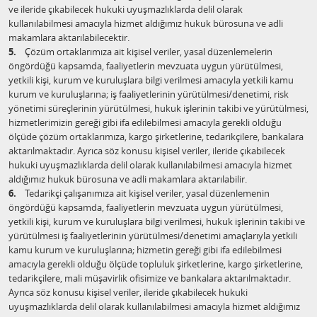
ve ileride çıkabilecek hukuki uyuşmazlıklarda delil olarak
kullanılabilmesi amacıyla hizmet aldığımız hukuk bürosuna ve adli
makamlara aktarılabilecektir.
5.
Çözüm ortaklarımıza ait kişisel veriler, yasal düzenlemelerin
öngördüğü kapsamda, faaliyetlerin mevzuata uygun yürütülmesi,
yetkili kişi, kurum ve kuruluşlara bilgi verilmesi amacıyla yetkili kamu
kurum ve kuruluşlarına; iş faaliyetlerinin yürütülmesi/denetimi, risk
yönetimi süreçlerinin yürütülmesi, hukuk işlerinin takibi ve yürütülmesi,
hizmetlerimizin gereği gibi ifa edilebilmesi amacıyla gerekli olduğu
ölçüde çözüm ortaklarımıza, kargo şirketlerine, tedarikçilere, bankalara
aktarılmaktadır. Ayrıca söz konusu kişisel veriler, ileride çıkabilecek
hukuki uyuşmazlıklarda delil olarak kullanılabilmesi amacıyla hizmet
aldığımız hukuk bürosuna ve adli makamlara aktarılabilir.
6.
Tedarikçi çalışanımıza ait kişisel veriler, yasal düzenlemenin
öngördüğü kapsamda, faaliyetlerin mevzuata uygun yürütülmesi,
yetkili kişi, kurum ve kuruluşlara bilgi verilmesi, hukuk işlerinin takibi ve
yürütülmesi iş faaliyetlerinin yürütülmesi/denetimi amaçlarıyla yetkili
kamu kurum ve kuruluşlarına; hizmetin gereği gibi ifa edilebilmesi
amacıyla gerekli olduğu ölçüde topluluk şirketlerine, kargo şirketlerine,
tedarikçilere, mali müşavirlik ofisimize ve bankalara aktarılmaktadır.
Ayrıca söz konusu kişisel veriler, ileride çıkabilecek hukuki
uyuşmazlıklarda delil olarak kullanılabilmesi amacıyla hizmet aldığımız