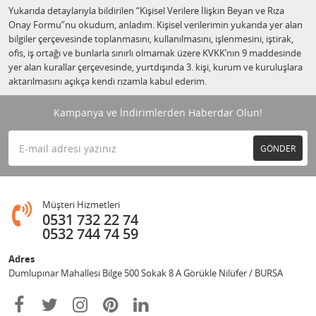
Yukarıda detaylarıyla bildirilen “Kişisel Verilere İlişkin Beyan ve Rıza
Onay Formu”nu okudum, anladım. Kişisel verilerimin yukarıda yer alan
bilgiler çerçevesinde toplanmasını, kullanılmasını, işlenmesini, iştirak,
ofis, iş ortağı ve bunlarla sınırlı olmamak üzere KVKK’nın 9 maddesinde
yer alan kurallar çerçevesinde, yurtdışında 3. kişi, kurum ve kuruluşlara
aktarılmasını açıkça kendi rızamla kabul ederim.
Kampanya ve İndirimlerden Haberdar Olun!
GÖNDER
Müşteri Hizmetleri
0531 732 22 74
0532 744 74 59
Adres
Dumlupınar Mahallesi Bilge 500 Sokak 8 A Görükle Nilüfer / BURSA