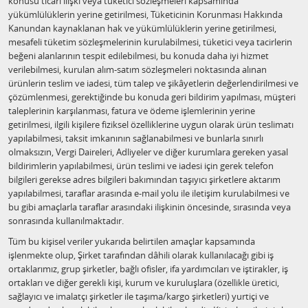
konusu ticari ilişki veya tüketici sözleşmeleri kapsamında
yükümlülüklerin yerine getirilmesi, Tüketicinin Korunması Hakkında
Kanundan kaynaklanan hak ve yükümlülüklerin yerine getirilmesi,
mesafeli tüketim sözleşmelerinin kurulabilmesi, tüketici veya tacirlerin
beğeni alanlarının tespit edilebilmesi, bu konuda daha iyi hizmet
verilebilmesi, kurulan alım-satım sözleşmeleri noktasında alınan
ürünlerin teslim ve iadesi, tüm talep ve şikâyetlerin değerlendirilmesi ve
çözümlenmesi, gerektiğinde bu konuda geri bildirim yapılması, müşteri
taleplerinin karşılanması, fatura ve ödeme işlemlerinin yerine
getirilmesi, ilgili kişilere fiziksel özelliklerine uygun olarak ürün teslimatı
yapılabilmesi, taksit imkanının sağlanabilmesi ve bunlarla sınırlı
olmaksızın, Vergi Daireleri, Adliyeler ve diğer kurumlara gereken yasal
bildirimlerin yapılabilmesi, ürün teslimi ve iadesi için gerek telefon
bilgileri gerekse adres bilgileri bakımından taşıyıcı şirketlere aktarım
yapılabilmesi, taraflar arasında e-mail yolu ile iletişim kurulabilmesi ve
bu gibi amaçlarla taraflar arasındaki ilişkinin öncesinde, sırasında veya
sonrasında kullanılmaktadır.
Tüm bu kişisel veriler yukarıda belirtilen amaçlar kapsamında
işlenmekte olup, Şirket tarafından dâhili olarak kullanılacağı gibi iş
ortaklarımız, grup şirketler, bağlı ofisler, ifa yardımcıları ve iştirakler, iş
ortakları ve diğer gerekli kişi, kurum ve kuruluşlara (özellikle üretici,
sağlayıcı ve imalatçı şirketler ile taşıma/kargo şirketleri) yurtiçi ve