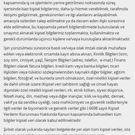
kapsamında iş ve işlemlerin yerine getirilmesi noktasında süreç
içerisinde bazı kişisel bilgileriniz, daha iyi hizmet verebilmek, tarafınızla
iletişimi geliştirmek, gereksinimleri ve ilgi alanlarını anlayabilmek
amacıyla sizlerden talep edilmekte ya da devam eden ilişki süresince
elde edilmekte, bu kapsamda yeterli bilgilendirmede bulunularak ve
onayınız alınarak kişisel bilgileriniz toplanmakta, kullanılmakta ve
gerekli durumlarda üçüncü kişilere ve/veya kuruluşlara aktarılmaktadır.
İşin yürütülmesi süresince basılı ve/veya ıslak imzalı olarak muhafaza
edilen veya elektronik ortamda kayıt altına alınan, Kimlik Bilgileri (isim,
soy isim, cinsiyet, yaş), İletişim Bilgileri (adres, telefon, e-mail,) Finans
Bilgileri olarak fatura bilgileri, kredi kartı veya banka bilgileri, ticari
ilişkiden veya tüketici sözleşmelerinden kaynaklı diğer bilgiler, eğitim
bilgileri, fotoğraf, ve bunlarla sınırlı olmaksızın, özel nitelikli kişisel veriler
de dahil olmak üzere (Kişisel veri sahibinin sağlığı ve cinsel hayatı
dışındaki özel nitelikli kişisel verileri; ırk, etnik köken, siyasi düşünce,
felsefi inanç, din, mezhep veya diğer inançlar, kılık ve kıyafet, dernek,
vakıf ya da sendika üyeliği, ceza mahkûmiyeti ve güvenlik tedbirleriyle
ilgili veriler ile biyometrik ve genetik veriler gibi ) 6698 sayılı Kişisel
Verilerin Korunması Hakkında Kanun kapsamında bahsedilen tüm
bilgiler kişisel veri olarak kabul edilmektedir.
Şirket olarak yukarıda sayılan belgelerde yer alan tüm kişisel veriler, söz