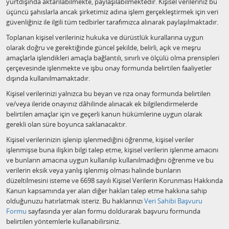
yurtdışında aktarılabilmekte, paylaşılabilmektedir. Kişisel verileriniz bu
üçüncü şahıslarla ancak şirketimiz adına işlem gerçekleştirmek için veri
güvenliğiniz ile ilgili tüm tedbirler tarafımızca alınarak paylaşılmaktadır.
Toplanan kişisel verileriniz hukuka ve dürüstlük kurallarına uygun
olarak doğru ve gerektiğinde güncel şekilde, belirli, açık ve meşru
amaçlarla işlendikleri amaçla bağlantılı, sınırlı ve ölçülü olma prensipleri
çerçevesinde işlenmekte ve işbu onay formunda belirtilen faaliyetler
dışında kullanılmamaktadır.
Kişisel verilerinizi yalnızca bu beyan ve rıza onay formunda belirtilen
ve/veya ileride onayınız dâhilinde alınacak ek bilgilendirmelerde
belirtilen amaçlar için ve geçerli kanun hükümlerine uygun olarak
gerekli olan süre boyunca saklanacaktır.
Kişisel verilerinizin işlenip işlenmediğini öğrenme, kişisel veriler
işlenmişse buna ilişkin bilgi talep etme, kişisel verilerin işlenme amacını
ve bunların amacına uygun kullanılıp kullanılmadığını öğrenme ve bu
verilerin eksik veya yanlış işlenmiş olması halinde bunların
düzeltilmesini isteme ve 6698 sayılı Kişisel Verilerin Korunması Hakkında
Kanun kapsamında yer alan diğer hakları talep etme hakkına sahip
olduğunuzu hatırlatmak isteriz. Bu haklarınızı
Veri Sahibi Başvuru
Formu
sayfasında yer alan formu doldurarak başvuru formunda
belirtilen yöntemlerle kullanabilirsiniz.