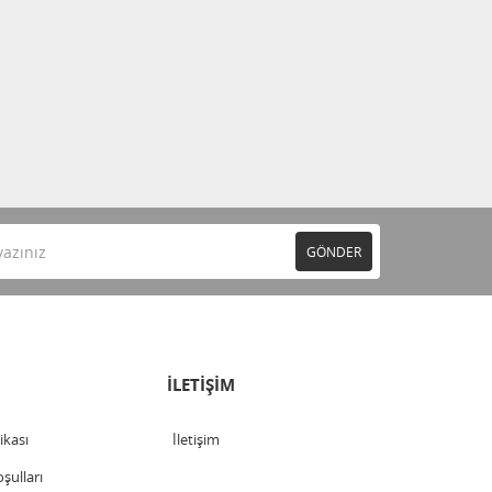
GÖNDER
İLETİŞİM
tikası
İletişim
şulları