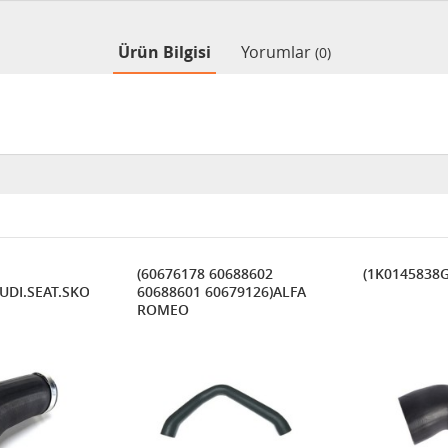
Ürün Bilgisi
Yorumlar
(0)
(60676178 60688602
(1K0145838
AUDI.SEAT.SKODA.VOLKSWAGEN
60688601 60679126)ALFA
ROMEO