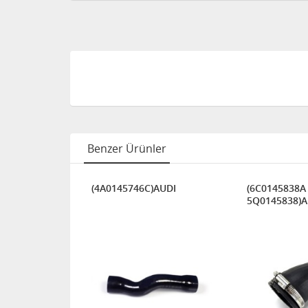
Benzer Ürünler
)VOLKSWAGEN.SKODA.SEAT.AUDI
(4A0145746C)AUDI
(6C0145838A
5Q0145838)