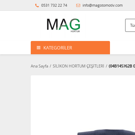
0531 732 22 74
info@magotomotiv.com
KATEGORILER
Ana Sayfa
SİLİKON HORTUM ÇEŞİTLERİ
(04B145762B