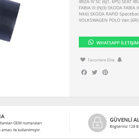
IBIZA IV SC (6J1, 6P5) SEAT I
FABIA III (NJ3) SKODA FABIA 
NK6) SKODA RAPID Spacebac
VOLKSWAGEN POLO Van (6R) 
WHATSAPP İLETIŞIM
Favorilere Ekle
Facebook
Twitter
Pinterest
MA
GÜVENLI AL
llanılan OEM numaraları
Bilgileriniz 128 
 amacı ile kullanılmıştır.