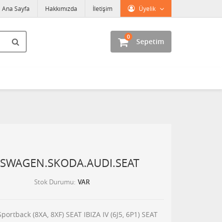
Ana Sayfa
Hakkımızda
İletişim
Üyelik
0
Sepetim
SWAGEN.SKODA.AUDI.SEAT
Stok Durumu
VAR
portback (8XA, 8XF) SEAT IBIZA IV (6J5, 6P1) SEAT