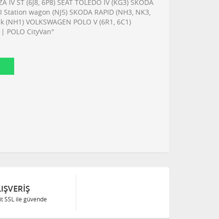
BIZA IV ST (6J8, 6P8) SEAT TOLEDO IV (KG3) SKODA
III Station wagon (NJ5) SKODA RAPID (NH3, NK3,
k (NH1) VOLKSWAGEN POLO V (6R1, 6C1)
| POLO CityVan"
IŞVERIŞ
Bit SSL ile güvende