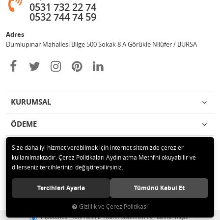
0531 732 22 74
0532 744 74 59
Adres
Dumlupınar Mahallesi Bilge 500 Sokak 8 A Görükle Nilüfer / BURSA
KURUMSAL
ÖDEME
İLETİŞİM
Size daha iyi hizmet verebilmek için internet sitemizde çerezler
kullanılmaktadır. Çerez Politikaları Aydınlatma Metni’ni okuyabilir ve
dilerseniz tercihlerinizi değiştirebilirsiniz.
© 2020 MAG OTOMOTİV Tüm hakları saklıdır.
Tercihleri Ayarla
Tümünü Kabul Et
Gizlilik ve Çerez Politikası
®
Hipotenüs
Yeni Nesil E-Ticaret Sistemleri ile Hazırlanmıştır.