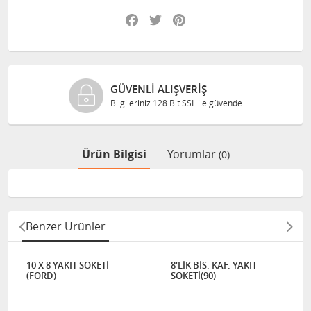
Facebook
Twitter
Pinterest
GÜVENLI ALIŞVERIŞ
Bilgileriniz 128 Bit SSL ile güvende
Ürün Bilgisi
Yorumlar
(0)
Benzer Ürünler
10 X 8 YAKIT SOKETİ
8'LİK BİS. KAF. YAKIT
(FORD)
SOKETİ(90)