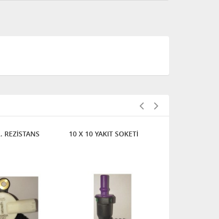
R. REZİSTANS
10 X 10 YAKIT SOKETİ
8'LİK BİS. K
SOKETİ (ME