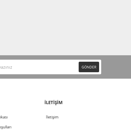
GÖNDER
İLETİŞİM
tikası
İletişim
şulları