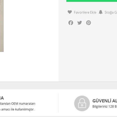
Favorilere Ekle
Stoğa G
Facebook
Twitter
Pinterest
MA
GÜVENLI AL
llanılan OEM numaraları
Bilgileriniz 128 
 amacı ile kullanılmıştır.