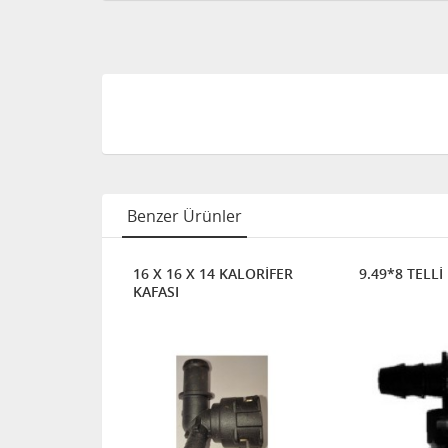
Benzer Ürünler
AFA SOKET
16 X 16 X 14 KALORİFER
9.49*8 TELLİ
KAFASI