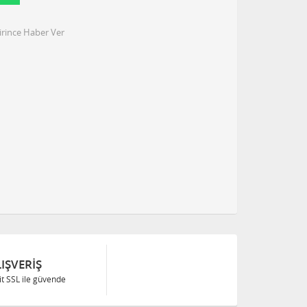
irince Haber Ver
IŞVERIŞ
Bit SSL ile güvende