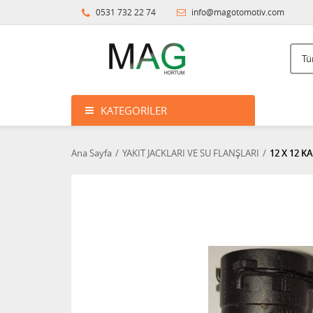
0531 732 22 74
info@magotomotiv.com
KATEGORILER
Ana Sayfa
YAKIT JACKLARI VE SU FLANŞLARI
12 X 12 K