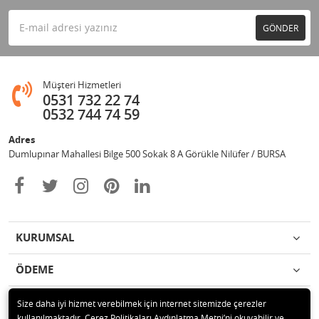
GÖNDER
Müşteri Hizmetleri
0531 732 22 74
0532 744 74 59
Adres
Dumlupınar Mahallesi Bilge 500 Sokak 8 A Görükle Nilüfer / BURSA
KURUMSAL
ÖDEME
İLETİŞİM
Size daha iyi hizmet verebilmek için internet sitemizde çerezler
kullanılmaktadır. Çerez Politikaları Aydınlatma Metni’ni okuyabilir ve