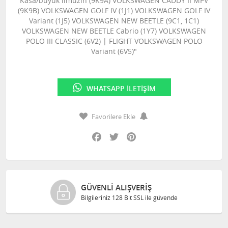
Kasa/büyük limuzin (9K9A) VOLKSWAGEN CADDY II MPV
(9K9B) VOLKSWAGEN GOLF IV (1J1) VOLKSWAGEN GOLF IV
Variant (1J5) VOLKSWAGEN NEW BEETLE (9C1, 1C1)
VOLKSWAGEN NEW BEETLE Cabrio (1Y7) VOLKSWAGEN
POLO III CLASSIC (6V2) | FLIGHT VOLKSWAGEN POLO
Variant (6V5)"
WHATSAPP İLETIŞIM
Favorilere Ekle
Facebook
Twitter
Pinterest
GÜVENLI ALIŞVERIŞ
Bilgileriniz 128 Bit SSL ile güvende