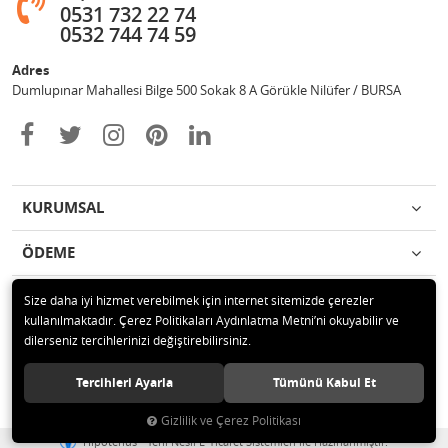
0531 732 22 74
0532 744 74 59
Adres
Dumlupınar Mahallesi Bilge 500 Sokak 8 A Görükle Nilüfer / BURSA
KURUMSAL
ÖDEME
İLETİŞİM
Size daha iyi hizmet verebilmek için internet sitemizde çerezler
kullanılmaktadır. Çerez Politikaları Aydınlatma Metni’ni okuyabilir ve
dilerseniz tercihlerinizi değiştirebilirsiniz.
© 2020 MAG OTOMOTİV Tüm hakları saklıdır.
Tercihleri Ayarla
Tümünü Kabul Et
Gizlilik ve Çerez Politikası
®
Hipotenüs
Yeni Nesil E-Ticaret Sistemleri ile Hazırlanmıştır.