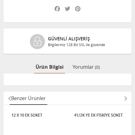
Facebook
Twitter
Pinterest
GÜVENLI ALIŞVERIŞ
Bilgileriniz 128 Bit SSL ile güvende
Ürün Bilgisi
Yorumlar
(0)
Benzer Ürünler
12 X 10 EK SOKET
4'LÜK YE EK FİSKİYE SOKET