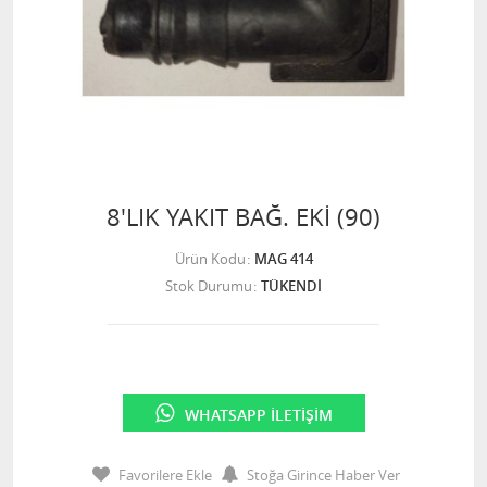
8'LIK YAKIT BAĞ. EKİ (90)
Ürün Kodu
MAG 414
Stok Durumu
TÜKENDİ
WHATSAPP İLETIŞIM
Favorilere Ekle
Stoğa Girince Haber Ver