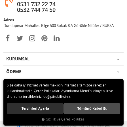
0531 732 22 74
0532 744 74 59
Adres
Dumlupınar Mahallesi Bilge 500 Sokak 8 A Görükle Nilüfer / BURSA
KURUMSAL
ÖDEME
İLETİŞİM
Size daha iyi hizmet verebilmek için internet sitemizde çerezler
kullanılmaktadır. Çerez Politikaları Aydınlatma Metni’ni okuyabilir ve
dilerseniz tercihlerinizi değiştirebilirsiniz.
© 2020 MAG OTOMOTİV Tüm hakları saklıdır.
Tercihleri Ayarla
Tümünü Kabul Et
Gizlilik ve Çerez Politikası
®
Hipotenüs
Yeni Nesil E-Ticaret Sistemleri ile Hazırlanmıştır.