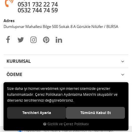
0531 732 22 74
0532 744 74 59
Adres
Dumlupınar Mahallesi Bilge 500 Sokak 8 A Görükle Nilüfer / BURSA
KURUMSAL
ÖDEME
İLETİŞİM
Size daha iyi hizmet verebilmek için internet sitemizde çerezler
kullanılmaktadır. Çerez Politikaları Aydınlatma Metni’ni okuyabilir ve
dilerseniz tercihlerinizi değiştirebilirsiniz.
© 2020 MAG OTOMOTİV Tüm hakları saklıdır.
Tercihleri Ayarla
Tümünü Kabul Et
Gizlilik ve Çerez Politikası
®
Hipotenüs
Yeni Nesil E-Ticaret Sistemleri ile Hazırlanmıştır.