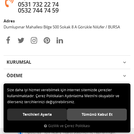
0531 732 22 74
0532 744 74 59
Adres
Dumlupınar Mahallesi Bilge 500 Sokak 8 A Görükle Nilüfer / BURSA
KURUMSAL
ÖDEME
İLETİŞİM
Size daha iyi hizmet verebilmek için internet sitemizde çerezler
kullanılmaktadır. Çerez Politikaları Aydınlatma Metni’ni okuyabilir ve
dilerseniz tercihlerinizi değiştirebilirsiniz.
© 2020 MAG OTOMOTİV Tüm hakları saklıdır.
Tercihleri Ayarla
Tümünü Kabul Et
Gizlilik ve Çerez Politikası
®
Hipotenüs
Yeni Nesil E-Ticaret Sistemleri ile Hazırlanmıştır.