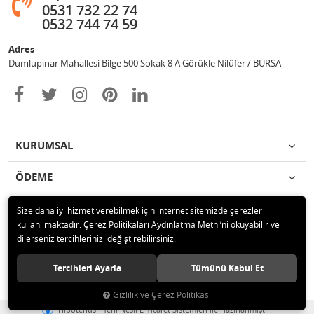
0531 732 22 74
0532 744 74 59
Adres
Dumlupınar Mahallesi Bilge 500 Sokak 8 A Görükle Nilüfer / BURSA
KURUMSAL
ÖDEME
İLETİŞİM
Size daha iyi hizmet verebilmek için internet sitemizde çerezler
kullanılmaktadır. Çerez Politikaları Aydınlatma Metni’ni okuyabilir ve
dilerseniz tercihlerinizi değiştirebilirsiniz.
© 2020 MAG OTOMOTİV Tüm hakları saklıdır.
Tercihleri Ayarla
Tümünü Kabul Et
Gizlilik ve Çerez Politikası
®
Hipotenüs
Yeni Nesil E-Ticaret Sistemleri ile Hazırlanmıştır.