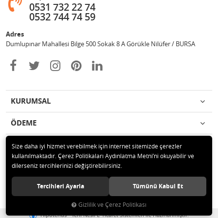
0531 732 22 74
0532 744 74 59
Adres
Dumlupınar Mahallesi Bilge 500 Sokak 8 A Görükle Nilüfer / BURSA
KURUMSAL
ÖDEME
İLETİŞİM
Size daha iyi hizmet verebilmek için internet sitemizde çerezler
kullanılmaktadır. Çerez Politikaları Aydınlatma Metni’ni okuyabilir ve
dilerseniz tercihlerinizi değiştirebilirsiniz.
© 2020 MAG OTOMOTİV Tüm hakları saklıdır.
Tercihleri Ayarla
Tümünü Kabul Et
Gizlilik ve Çerez Politikası
®
Hipotenüs
Yeni Nesil E-Ticaret Sistemleri ile Hazırlanmıştır.