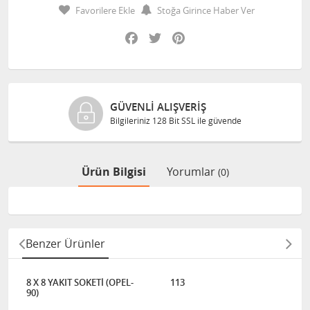
Favorilere Ekle
Stoğa Girince Haber Ver
Facebook
Twitter
Pinterest
GÜVENLI ALIŞVERIŞ
Bilgileriniz 128 Bit SSL ile güvende
Ürün Bilgisi
Yorumlar
(0)
Benzer Ürünler
8 X 8 YAKIT SOKETİ (OPEL-
113
90)