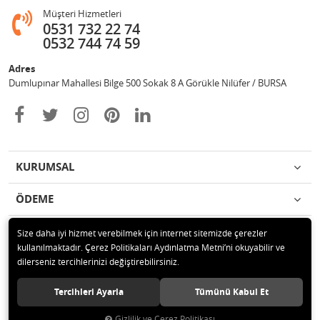
Müşteri Hizmetleri
0531 732 22 74
0532 744 74 59
Adres
Dumlupınar Mahallesi Bilge 500 Sokak 8 A Görükle Nilüfer / BURSA
KURUMSAL
ÖDEME
İLETİŞİM
Size daha iyi hizmet verebilmek için internet sitemizde çerezler
kullanılmaktadır. Çerez Politikaları Aydınlatma Metni’ni okuyabilir ve
dilerseniz tercihlerinizi değiştirebilirsiniz.
© 2020 MAG OTOMOTİV Tüm hakları saklıdır.
Tercihleri Ayarla
Tümünü Kabul Et
Gizlilik ve Çerez Politikası