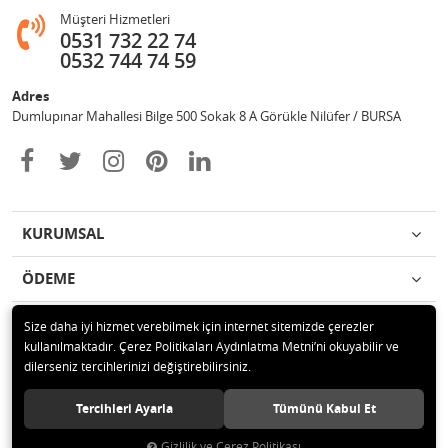
Müşteri Hizmetleri
0531 732 22 74
0532 744 74 59
Adres
Dumlupınar Mahallesi Bilge 500 Sokak 8 A Görükle Nilüfer / BURSA
KURUMSAL
ÖDEME
İLETİŞİM
Size daha iyi hizmet verebilmek için internet sitemizde çerezler
kullanılmaktadır. Çerez Politikaları Aydınlatma Metni’ni okuyabilir ve
dilerseniz tercihlerinizi değiştirebilirsiniz.
© 2020 MAG OTOMOTİV Tüm hakları saklıdır.
Tercihleri Ayarla
Tümünü Kabul Et
Gizlilik ve Çerez Politikası