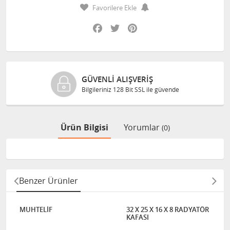
Favorilere Ekle
Facebook
Twitter
Pinterest
GÜVENLI ALIŞVERIŞ
Bilgileriniz 128 Bit SSL ile güvende
Ürün Bilgisi
Yorumlar
(0)
Benzer Ürünler
MUHTELİF
32 X 25 X 16 X 8 RADYATÖR
KAFASI